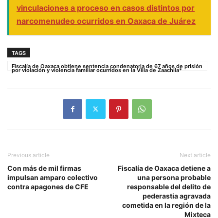
vinculaciones a proceso en casos distintos por
narcomenudeo ocurridos en Oaxaca de Juárez
TAGS
Fiscalía de Oaxaca obtiene sentencia condenatoria de 67 años de prisión
por violación y violencia familiar ocurridos en la Villa de Zaachila*
Previous article
Next article
Con más de mil firmas
Fiscalía de Oaxaca detiene a
impulsan amparo colectivo
una persona probable
contra apagones de CFE
responsable del delito de
pederastia agravada
cometida en la región de la
Mixteca