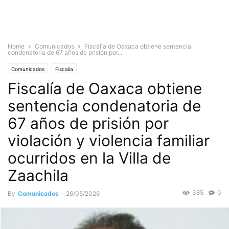
Home
Comunicados
Fiscalía de Oaxaca obtiene sentencia
condenatoria de 67 años de prisión por...
Comunicados
Fiscalía
Fiscalía de Oaxaca obtiene
sentencia condenatoria de
67 años de prisión por
violación y violencia familiar
ocurridos en la Villa de
Zaachila
385
0
By
Comunicados
-
26/05/2026