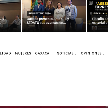
INFRAESTRUCTURA
FISCALÍA
Z y
Oaxaca presenta ante GIZ y
Fiscalía d
.
SEDATU sus avances en...
material d
LIDAD
MUJERES
OAXACA
NOTICIAS
OPINIONES