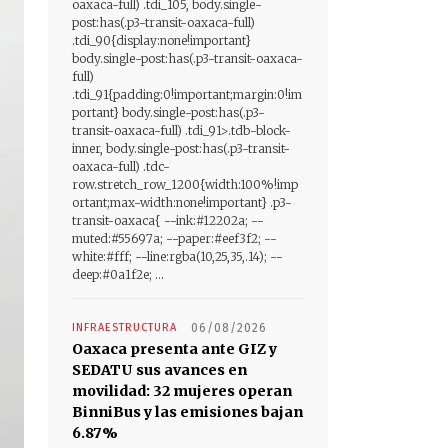
oaxaca-full) .tdi_105, body.single-
post:has(.p3-transit-oaxaca-full)
.tdi_90{display:none!important}
body.single-post:has(.p3-transit-oaxaca-
full)
.tdi_91{padding:0!important;margin:0!im
portant} body.single-post:has(.p3-
transit-oaxaca-full) .tdi_91>.tdb-block-
inner, body.single-post:has(.p3-transit-
oaxaca-full) .tdc-
row.stretch_row_1200{width:100%!imp
ortant;max-width:none!important} .p3-
transit-oaxaca{ --ink:#12202a; --
muted:#55697a; --paper:#eef3f2; --
white:#fff; --line:rgba(10,25,35,.14); --
deep:#0a1f2e; ...
INFRAESTRUCTURA
06/08/2026
Oaxaca presenta ante GIZ y
SEDATU sus avances en
movilidad: 32 mujeres operan
BinniBus y las emisiones bajan
6.87%