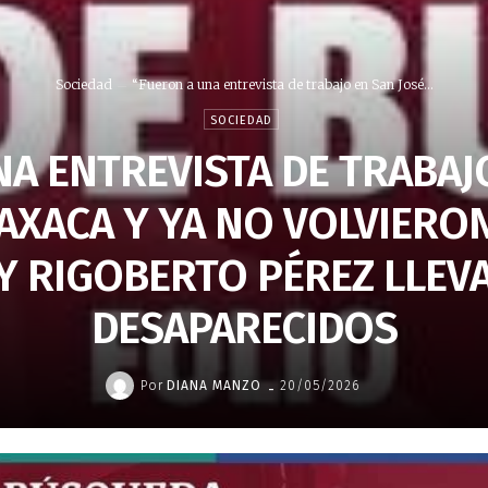
Sociedad
“Fueron a una entrevista de trabajo en San José...
SOCIEDAD
A ENTREVISTA DE TRABAJ
XACA Y YA NO VOLVIERON
Y RIGOBERTO PÉREZ LLEVA
DESAPARECIDOS
-
Por
DIANA MANZO
20/05/2026