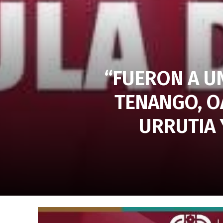
“FUERON A UN
TENANGO, OA
URRUTIA 