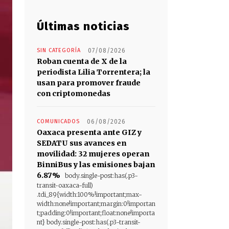
Últimas noticias
SIN CATEGORÍA
07/08/2026
Roban cuenta de X de la
periodista Lilia Torrentera; la
usan para promover fraude
con criptomonedas
COMUNICADOS
06/08/2026
Oaxaca presenta ante GIZ y
SEDATU sus avances en
movilidad: 32 mujeres operan
BinniBus y las emisiones bajan
6.87%
body.single-post:has(.p3-
transit-oaxaca-full)
.tdi_89{width:100%!important;max-
width:none!important;margin:0!importan
t;padding:0!important;float:none!importa
nt} body.single-post:has(.p3-transit-