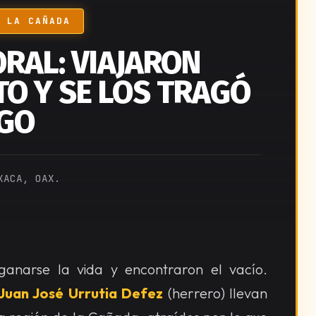
 LA CAÑADA
RAL: VIAJARON
O Y SE LOS TRAGÓ
NGO
XACA, OAX.
ganarse la vida y encontraron el vacío.
Juan José Urrutia Defez
(herrero) llevan