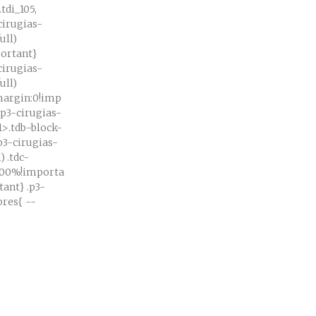
tdi_105,
cirugias-
ull)
portant}
cirugias-
ull)
;margin:0!imp
.p3-cirugias-
91>.tdb-block-
.p3-cirugias-
) .tdc-
100%!importa
} .p3-
es{ --