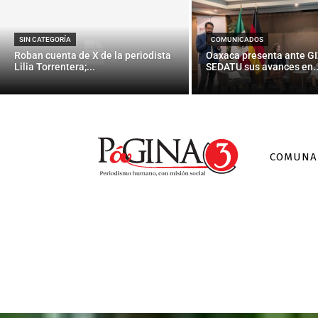
SIN CATEGORÍA
COMUNICADOS
Roban cuenta de X de la periodista
Oaxaca presenta ante GI
Lilia Torrentera;...
SEDATU sus avances en..
COMUNA