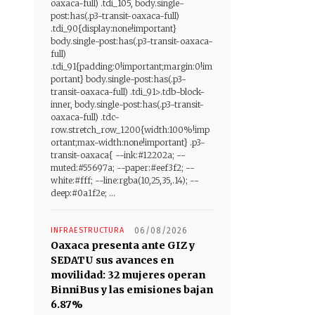
oaxaca-full) .tdi_105, body.single-
post:has(.p3-transit-oaxaca-full)
.tdi_90{display:none!important}
body.single-post:has(.p3-transit-oaxaca-
full)
.tdi_91{padding:0!important;margin:0!im
portant} body.single-post:has(.p3-
transit-oaxaca-full) .tdi_91>.tdb-block-
inner, body.single-post:has(.p3-transit-
oaxaca-full) .tdc-
row.stretch_row_1200{width:100%!imp
ortant;max-width:none!important} .p3-
transit-oaxaca{ --ink:#12202a; --
muted:#55697a; --paper:#eef3f2; --
white:#fff; --line:rgba(10,25,35,.14); --
deep:#0a1f2e; ...
INFRAESTRUCTURA
06/08/2026
Oaxaca presenta ante GIZ y
SEDATU sus avances en
movilidad: 32 mujeres operan
BinniBus y las emisiones bajan
6.87%