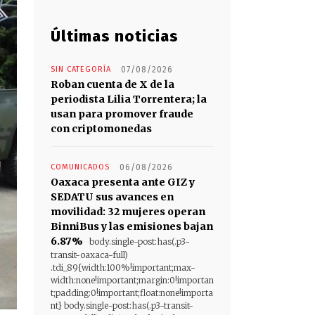
Últimas noticias
SIN CATEGORÍA
07/08/2026
Roban cuenta de X de la
periodista Lilia Torrentera; la
usan para promover fraude
con criptomonedas
COMUNICADOS
06/08/2026
Oaxaca presenta ante GIZ y
SEDATU sus avances en
movilidad: 32 mujeres operan
BinniBus y las emisiones bajan
6.87%
body.single-post:has(.p3-
transit-oaxaca-full)
.tdi_89{width:100%!important;max-
width:none!important;margin:0!importan
t;padding:0!important;float:none!importa
nt} body.single-post:has(.p3-transit-