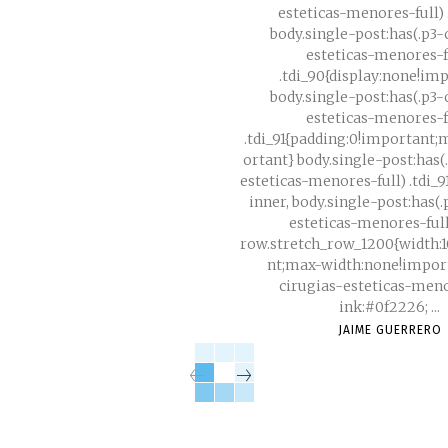
esteticas-menores-full) .
body.single-post:has(.p3-
esteticas-menores-f
.tdi_90{display:none!im
body.single-post:has(.p3-
esteticas-menores-f
.tdi_91{padding:0!important
ortant} body.single-post:has(
esteticas-menores-full) .tdi_
inner, body.single-post:has(
esteticas-menores-full
row.stretch_row_1200{width:
nt;max-width:none!important
cirugias-esteticas-menor
ink:#0f2226; ...
JAIME GUERRERO