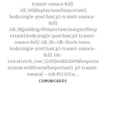
transit-oaxaca-full)
.tdi_90{display:none!important}
body.single-post:has(.p3-transit-oaxaca-
full)
.tdi_91{padding:0!important;margin:0!imp
ortant} body.single-post:has(.p3-transit-
oaxaca-full) .tdi_91>.tdb-block-inner,
body.single-post:has(.p3-transit-oaxaca-
full) .tdc-
row.stretch_row_1200{width:100%!importa
nt;max-width:none!important} .p3-transit-
oaxaca{ --ink:#12202a; ...
COMUNICADOS