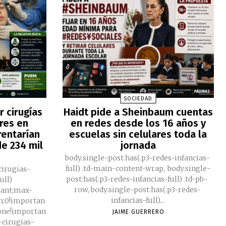
SOCIEDAD
 cirugías
Haidt pide a Sheinbaum cuentas
res en
en redes desde los 16 años y
rentarían
escuelas sin celulares toda la
e 234 mil
jornada
body.single-post:has(.p3-redes-infancias-
full) .td-main-content-wrap, body.single-
cirugias-
post:has(.p3-redes-infancias-full) .td-pb-
ull)
row, body.single-post:has(.p3-redes-
tant;max-
infancias-full)...
n:0!importan
none!importan
JAIME GUERRERO
3-cirugias-