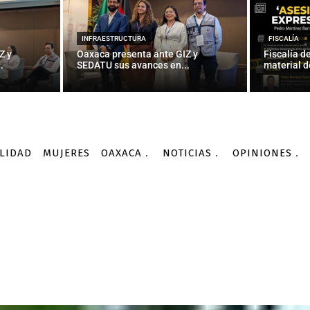
INFRAESTRUCTURA
FISCALÍA
Z y
Oaxaca presenta ante GIZ y
Fiscalía d
.
SEDATU sus avances en...
material d
LIDAD
MUJERES
OAXACA
NOTICIAS
OPINIONES