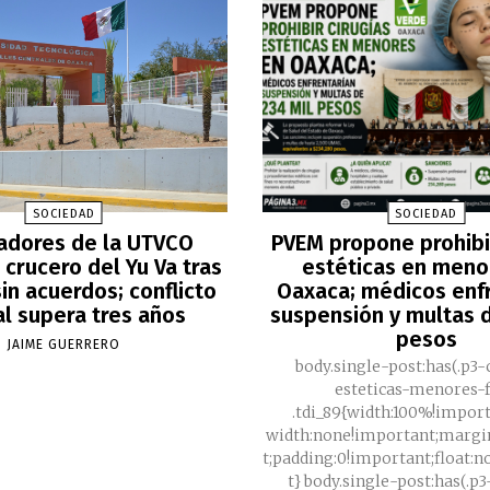
SOCIEDAD
SOCIEDAD
adores de la UTVCO
PVEM propone prohibir
crucero del Yu Va tras
estéticas en meno
in acuerdos; conflicto
Oaxaca; médicos enf
al supera tres años
suspensión y multas d
pesos
JAIME GUERRERO
body.single-post:has(.p3-
esteticas-menores-f
.tdi_89{width:100%!impor
width:none!important;margi
t;padding:0!important;float:
t} body.single-post:has(.p