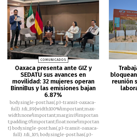
COMUNICADOS
Oaxaca presenta ante GIZ y
Trabaj
SEDATU sus avances en
bloquean 
movilidad: 32 mujeres operan
reunión s
BinniBus y las emisiones bajan
labor
6.87%
body.single-post:has(.p3-transit-oaxaca-
full) .tdi_89{width:100%!important;max-
width:none!important;margin:0!importan
t;padding:0!important;float:none!importan
t} body.single-post:has(.p3-transit-oaxaca-
full) .tdi_105, body.single-post:has(.p3-