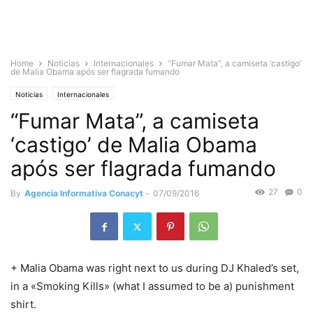
Home
Noticias
Internacionales
“Fumar Mata”, a camiseta ‘castigo’
de Malia Obama após ser flagrada fumando
Noticias
Internacionales
“Fumar Mata”, a camiseta
‘castigo’ de Malia Obama
após ser flagrada fumando
27
0
By
Agencia Informativa Conacyt
-
07/09/2016
+ Malia Obama was right next to us during DJ Khaled’s set,
in a «Smoking Kills» (what I assumed to be a) punishment
shirt.