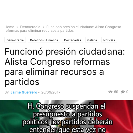
Home
Democracia
Funcionó presión ciudadana: Alista Congreso
reformas para eliminar recursos a partidos
Democracia
Derechos Humanos
Destacadas
Galería
Noticias
Funcionó presión ciudadana:
Nacionales
Alista Congreso reformas
para eliminar recursos a
partidos
69
0
By
Jaime Guerrero
-
26/09/2017