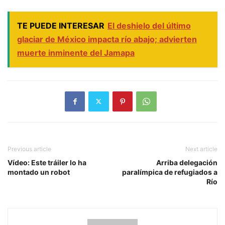
TE PUEDE INTERESAR
El deshielo del último
glaciar de México impacta río abajo; advierten
muerte inminente del Jamapa
Previous article
Next article
Vídeo: Este tráiler lo ha
Arriba delegación
montado un robot
paralímpica de refugiados a
Río