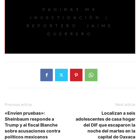
PAGINA3.MX
INVESTIGACIÓN |
REPORTERO: JAIME
GUERRERO
Previous article
Next article
«Envíen pruebas»:
Localizan a seis
Sheinbaum responde a
adolescentes de casa hogar
Trump y al fiscal Blanche
del DIF que escaparon la
sobre acusaciones contra
noche del martes en la
políticos mexicanos
capital de Oaxaca