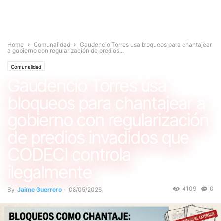
Home
Comunalidad
Gaudencio Torres usa bloqueos para chantajear
a gobierno con regularización de predios...
Comunalidad
Gaudencio Torres usa
bloqueos para chantajear a
gobierno con regularización
de predios invadidos que
CODECI controla
ilegalmente
4109
0
By
Jaime Guerrero
-
08/05/2026