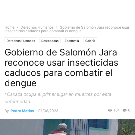
Home
Derechos Humanos
Gobierno de Salomón Jara reconoce usar
insecticidas caducos para combatir el dengue
Derechos Humanos
Destacadas
Economía
Galería
Gobierno de Salomón Jara
reconoce usar insecticidas
caducos para combatir el
dengue
*Oaxaca ocupa el primer lugar en muertes por esta
enfermedad.
164
0
By
Pedro Matías
-
01/08/2023