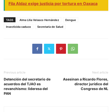
Fila Aldaz exige justicia por tortura en Oaxaca
TAGS
Alma Lilia Velasco Hernández
Dengue
Insecticida caduco
Secretaría de Salud
Previous article
Next article
Detención del secretario de
Asesinan a Ricardo Flores,
acuerdos del TJAO es
director jurídico del
revanchismo: lideresa del
Congreso de NL
PAN