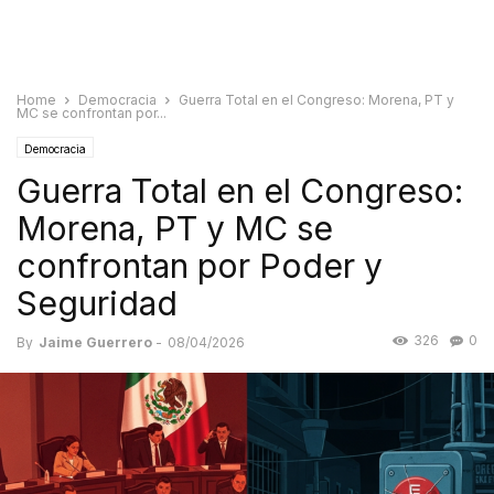
Home
Democracia
Guerra Total en el Congreso: Morena, PT y
MC se confrontan por...
Democracia
Guerra Total en el Congreso:
Morena, PT y MC se
confrontan por Poder y
Seguridad
326
0
By
Jaime Guerrero
-
08/04/2026