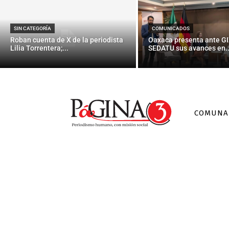
Hallan partíc
estudi
SIN CATEGORÍA
COMUNICADOS
Roban cuenta de X de la periodista
Oaxaca presenta ante GI
Lilia Torrentera;...
SEDATU sus avances en..
COMUNA