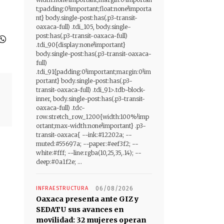
t;padding:0!important;float:none!importa
nt} body.single-post:has(.p3-transit-
oaxaca-full) .tdi_105, body.single-
post:has(.p3-transit-oaxaca-full)
.tdi_90{display:none!important}
body.single-post:has(.p3-transit-oaxaca-
full)
.tdi_91{padding:0!important;margin:0!im
portant} body.single-post:has(.p3-
transit-oaxaca-full) .tdi_91>.tdb-block-
inner, body.single-post:has(.p3-transit-
oaxaca-full) .tdc-
row.stretch_row_1200{width:100%!imp
ortant;max-width:none!important} .p3-
transit-oaxaca{ --ink:#12202a; --
muted:#55697a; --paper:#eef3f2; --
white:#fff; --line:rgba(10,25,35,.14); --
deep:#0a1f2e; ...
INFRAESTRUCTURA
06/08/2026
Oaxaca presenta ante GIZ y
SEDATU sus avances en
movilidad: 32 mujeres operan