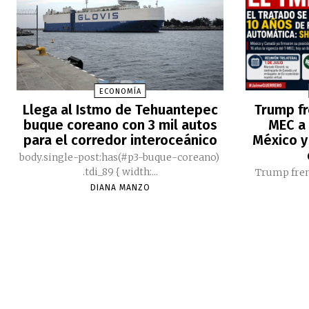
ECONOMÍA
Llega al Istmo de Tehuantepec
Trump fr
buque coreano con 3 mil autos
MEC a 
para el corredor interoceánico
México y
body.single-post:has(#p3-buque-coreano)
.tdi_89 { width:...
Trump fren
DIANA MANZO