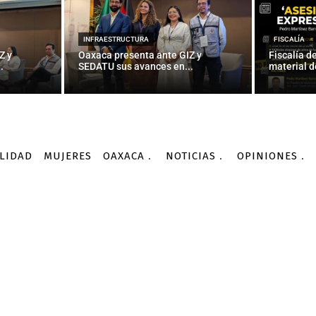
ulas de contaminación e
an su relación con el Al
INFRAESTRUCTURA
FISCALÍA
Z y
Oaxaca presenta ante GIZ y
Fiscalía d
.
SEDATU sus avances en...
material d
-
Por
AGENCIA INFORMATIVA CONACYT
07/09/2016
LIDAD
MUJERES
OAXACA
NOTICIAS
OPINIONES