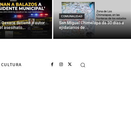
n el cerebro y
zheimer
COMUNALIDAD
e Oaxaca detiene a autor
San Miguel Chimalapa da 30 días a
el asesinato...
ejidatarios de...
CULTURA