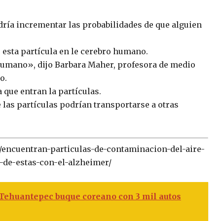
dría incrementar las probabilidades de que alguien
esta partícula en le cerebro humano.
humano», dijo Barbara Maher, profesora de medio
o.
 que entran la partículas.
 las partículas podrían transportarse a otras
7/encuentran-particulas-de-contaminacion-del-aire-
-de-estas-con-el-alzheimer/
 Tehuantepec buque coreano con 3 mil autos