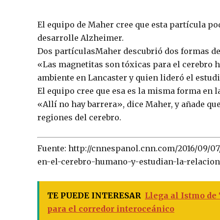
El equipo de Maher cree que esta partícula po
desarrolle Alzheimer.
Dos partículasMaher descubrió dos formas de 
«Las magnetitas son tóxicas para el cerebro 
ambiente en Lancaster y quien lideró el estudi
El equipo cree que esa es la misma forma en la
«Allí no hay barrera», dice Maher, y añade que
regiones del cerebro.
Fuente: http://cnnespanol.cnn.com/2016/09/0
en-el-cerebro-humano-y-estudian-la-relacion
TE PUEDE INTERESAR
Llega al Istmo de
para el corredor interoceánico