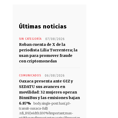
Últimas noticias
SIN CATEGORÍA
07/08/2026
Roban cuenta de X de la
periodista Lilia Torrentera; la
usan para promover fraude
con criptomonedas
COMUNICADOS
06/08/2026
Oaxaca presenta ante GIZ y
SEDATU sus avances en
movilidad: 32 mujeres operan
BinniBus y las emisiones bajan
6.87%
body.single-post:has(.p3-
transit-oaxaca-full)
.tdi_89{width:100%!important;max-
width:none!important;margin:0!importan