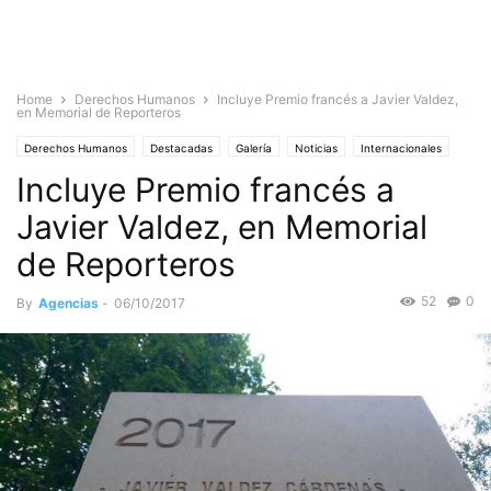
Home
Derechos Humanos
Incluye Premio francés a Javier Valdez,
en Memorial de Reporteros
Derechos Humanos
Destacadas
Galería
Noticias
Internacionales
Incluye Premio francés a
Nacionales
Javier Valdez, en Memorial
de Reporteros
52
0
By
Agencias
-
06/10/2017