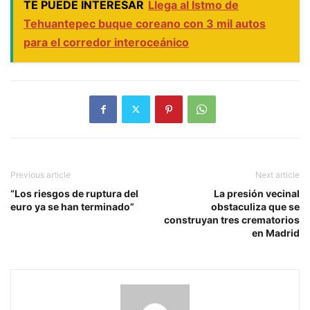
TE PUEDE INTERESAR
Llega al Istmo de
Tehuantepec buque coreano con 3 mil autos
para el corredor interoceánico
Previous article
Next article
“Los riesgos de ruptura del
La presión vecinal
euro ya se han terminado”
obstaculiza que se
construyan tres crematorios
en Madrid