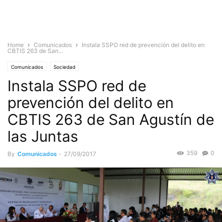
Home
Comunicados
Instala SSPO red de prevención del delito en
CBTIS 263 de San...
Comunicados
Sociedad
Instala SSPO red de
prevención del delito en
CBTIS 263 de San Agustín de
las Juntas
359
0
By
Comunicados
-
27/09/2017