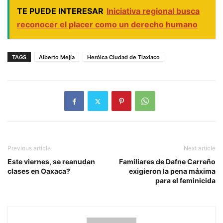
TE PUEDE INTERESAR
Iniciativa regional busca
reconocer el placer como un derecho humano
TAGS
Alberto Mejía
Heróica Ciudad de Tlaxiaco
Previous article
Next article
Este viernes, se reanudan
Familiares de Dafne Carreño
clases en Oaxaca?
exigieron la pena máxima
para el feminicida