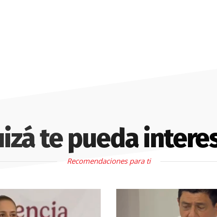
izá te pueda intere
Recomendaciones para ti