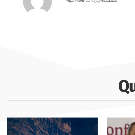
http://www.conacytprensa.mx/
Qu