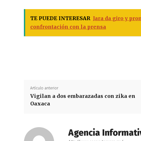
TE PUEDE INTERESAR
Jara da giro y pr
confrontación con la prensa
Artículo anterior
Vigilan a dos embarazadas con zika en
Oaxaca
Agencia Informati