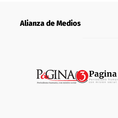
Alianza de Medios
Pagina
Periodismo huma
con mision social