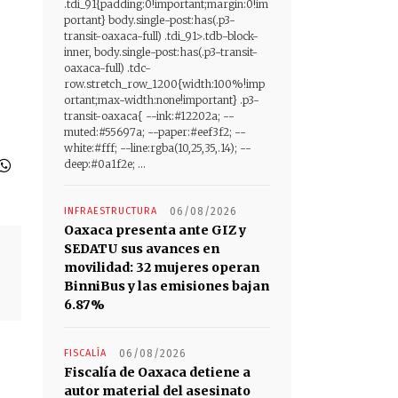
.tdi_91{padding:0!important;margin:0!im
portant} body.single-post:has(.p3-
transit-oaxaca-full) .tdi_91>.tdb-block-
inner, body.single-post:has(.p3-transit-
oaxaca-full) .tdc-
row.stretch_row_1200{width:100%!imp
ortant;max-width:none!important} .p3-
transit-oaxaca{ --ink:#12202a; --
muted:#55697a; --paper:#eef3f2; --
white:#fff; --line:rgba(10,25,35,.14); --
deep:#0a1f2e; ...
INFRAESTRUCTURA
06/08/2026
Oaxaca presenta ante GIZ y
SEDATU sus avances en
movilidad: 32 mujeres operan
BinniBus y las emisiones bajan
6.87%
FISCALÍA
06/08/2026
Fiscalía de Oaxaca detiene a
autor material del asesinato