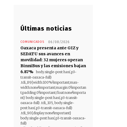
Últimas noticias
COMUNICADOS
06/08/2026
Oaxaca presenta ante GIZ y
SEDATU sus avances en
movilidad: 32 mujeres operan
BinniBus y las emisiones bajan
6.87%
body.single-post:has(.p3-
transit-oaxaca-full)
.tdi_89{width:100%!important;max-
width:none!important;margin:0!importan
t;padding:0!important;float:none!importa
nt} body.single-post:has(.p3-transit-
oaxaca-full) .tdi_105, body.single-
post:has(.p3-transit-oaxaca-full)
.tdi_90{display:none!important}
body.single-post:has(.p3-transit-oaxaca-
full)