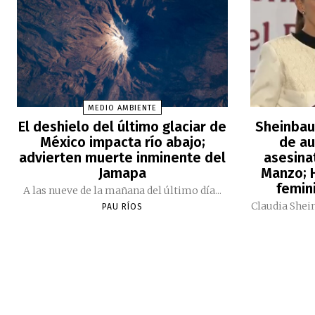
MEDIO AMBIENTE
El deshielo del último glaciar de
Sheinbau
México impacta río abajo;
de au
advierten muerte inminente del
asesina
Jamapa
Manzo; H
femini
A las nueve de la mañana del último día...
Claudia Shei
PAU RÍOS