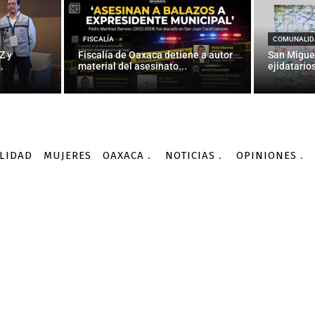
ez recibe multa máxima 
policía — La Jornada
FISCALÍA
COMUNALID
Z y
Fiscalía de Oaxaca detiene a autor
San Migue
.
material del asesinato...
ejidatarios
-
Por
AGENCIA INFORMATIVA CONACYT
02/03/2016
LIDAD
MUJERES
OAXACA
NOTICIAS
OPINIONES