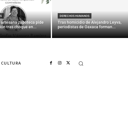
ud sexual y
O
S
DERECHOS HUMANOS
 artesana zapoteca pide
Tras homicidio de Alejandro Leyva,
ión tras choque en...
periodistas de Oaxaca forman...
CULTURA