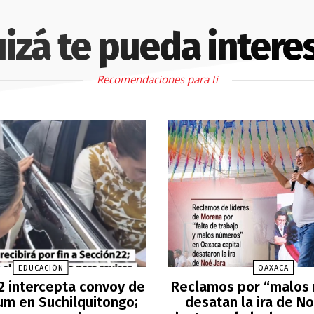
izá te pueda intere
Recomendaciones para ti
EDUCACIÓN
OAXACA
2 intercepta convoy de
Reclamos por “malos
m en Suchilquitongo;
desatan la ira de No