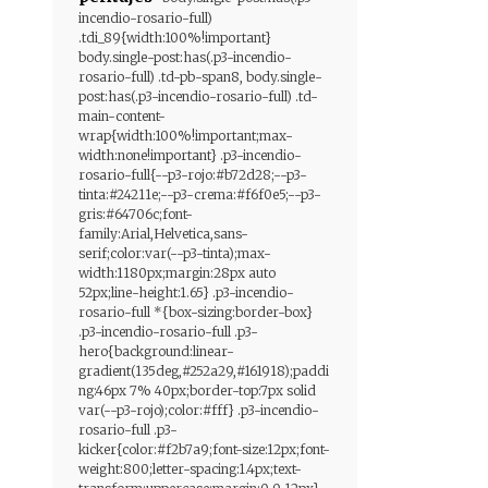
incendio-rosario-full)
.tdi_89{width:100%!important}
body.single-post:has(.p3-incendio-
rosario-full) .td-pb-span8, body.single-
post:has(.p3-incendio-rosario-full) .td-
main-content-
wrap{width:100%!important;max-
width:none!important} .p3-incendio-
rosario-full{--p3-rojo:#b72d28;--p3-
tinta:#24211e;--p3-crema:#f6f0e5;--p3-
gris:#64706c;font-
family:Arial,Helvetica,sans-
serif;color:var(--p3-tinta);max-
width:1180px;margin:28px auto
52px;line-height:1.65} .p3-incendio-
rosario-full *{box-sizing:border-box}
.p3-incendio-rosario-full .p3-
hero{background:linear-
gradient(135deg,#252a29,#161918);paddi
ng:46px 7% 40px;border-top:7px solid
var(--p3-rojo);color:#fff} .p3-incendio-
rosario-full .p3-
kicker{color:#f2b7a9;font-size:12px;font-
weight:800;letter-spacing:1.4px;text-