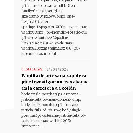
transform:uppercase;margin:0 0 12px}
.p3-incendio-rosario-full h1{font-
family:Georgia,serif;font-
size:clamp(34px,5vw,60px);line-
height:1.03;letter-
spacing:-1.5px;color:#fff;margin:0;max-
width:980px} .p3-incendio-rosario-full
.p3-deck{font-size:20px;line-
height:1.42;color:#e8e4dc;max-
width:820px;margin:21px 0 0} .p3-
incendio-rosario-full...
DESTACADAS
04/08/2026
Familia de artesana zapoteca
pide investigación tras choque
en la carretera a Ocotlán
body.single-post:has(.p3-artesana-
justicia-full) .td-main-content-wrap,
body.single-post:has(.p3-artesana-
justicia-full) .td-pb-row, body.single-
post:has(.p3-artesana-justicia-full) .td-
container { max-width: 100%
!important; ...