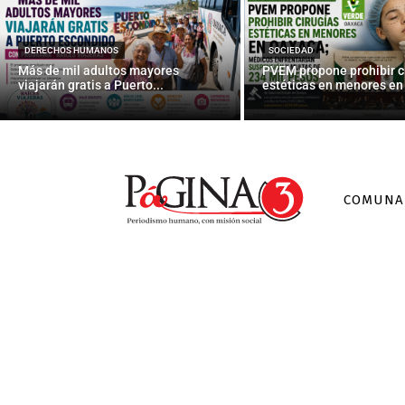
Jornadas “
DERECHOS HUMANOS
SOCIEDAD
Más de mil adultos mayores
PVEM propone prohibir c
viajarán gratis a Puerto...
estéticas en menores en 
COMUNA