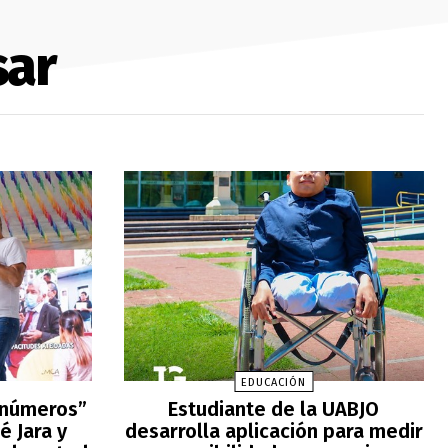
sar
EDUCACIÓN
 números”
Estudiante de la UABJO
é Jara y
desarrolla aplicación para medir