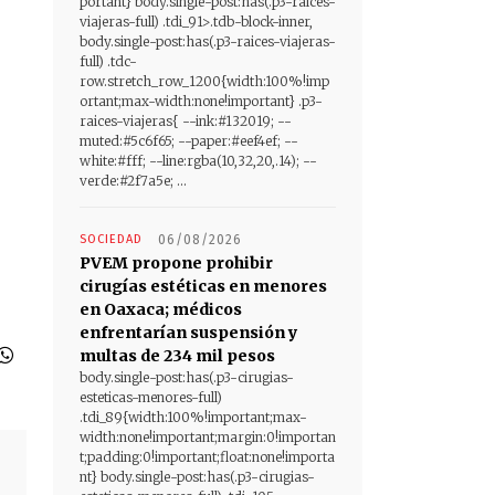
portant} body.single-post:has(.p3-raices-
viajeras-full) .tdi_91>.tdb-block-inner,
body.single-post:has(.p3-raices-viajeras-
full) .tdc-
row.stretch_row_1200{width:100%!imp
ortant;max-width:none!important} .p3-
raices-viajeras{ --ink:#132019; --
muted:#5c6f65; --paper:#eef4ef; --
white:#fff; --line:rgba(10,32,20,.14); --
verde:#2f7a5e; ...
SOCIEDAD
06/08/2026
PVEM propone prohibir
cirugías estéticas en menores
en Oaxaca; médicos
enfrentarían suspensión y
multas de 234 mil pesos
body.single-post:has(.p3-cirugias-
esteticas-menores-full)
.tdi_89{width:100%!important;max-
width:none!important;margin:0!importan
t;padding:0!important;float:none!importa
nt} body.single-post:has(.p3-cirugias-