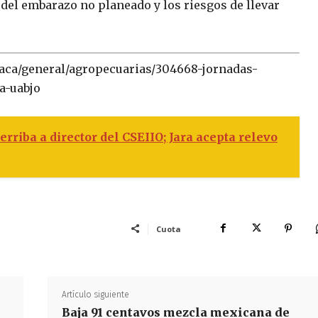
del embarazo no planeado y los riesgos de llevar
xaca/general/agropecuarias/304668-jornadas-
a-uabjo
erriba a director del CSEIIO; Jara acepta relevo
Cuota
Artículo siguiente
Baja 91 centavos mezcla mexicana de