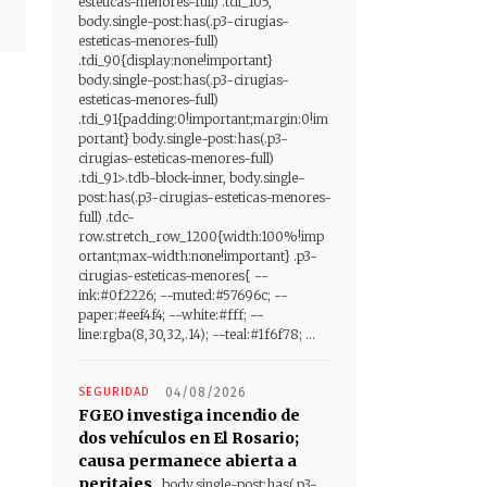
esteticas-menores-full) .tdi_105,
body.single-post:has(.p3-cirugias-
esteticas-menores-full)
.tdi_90{display:none!important}
body.single-post:has(.p3-cirugias-
esteticas-menores-full)
.tdi_91{padding:0!important;margin:0!im
portant} body.single-post:has(.p3-
cirugias-esteticas-menores-full)
.tdi_91>.tdb-block-inner, body.single-
post:has(.p3-cirugias-esteticas-menores-
full) .tdc-
row.stretch_row_1200{width:100%!imp
ortant;max-width:none!important} .p3-
cirugias-esteticas-menores{ --
ink:#0f2226; --muted:#57696c; --
paper:#eef4f4; --white:#fff; --
line:rgba(8,30,32,.14); --teal:#1f6f78; ...
SEGURIDAD
04/08/2026
FGEO investiga incendio de
dos vehículos en El Rosario;
causa permanece abierta a
peritajes
body.single-post:has(.p3-