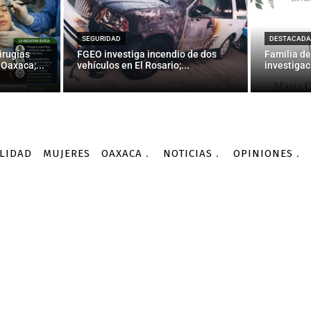
Jóvenes y su entorno: sal
reproductiva” en la UABJ
SEGURIDAD
DESTACADA
irugías
FGEO investiga incendio de dos
Familia de
Oaxaca;...
vehículos en El Rosario;...
investigac
-
Por
AGENCIA INFORMATIVA CONACYT
29/09/2015
LIDAD
MUJERES
OAXACA
NOTICIAS
OPINIONES