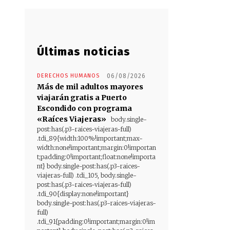
Últimas noticias
DERECHOS HUMANOS
06/08/2026
Más de mil adultos mayores
viajarán gratis a Puerto
Escondido con programa
«Raíces Viajeras»
body.single-
post:has(.p3-raices-viajeras-full)
.tdi_89{width:100%!important;max-
width:none!important;margin:0!importan
t;padding:0!important;float:none!importa
nt} body.single-post:has(.p3-raices-
viajeras-full) .tdi_105, body.single-
post:has(.p3-raices-viajeras-full)
.tdi_90{display:none!important}
body.single-post:has(.p3-raices-viajeras-
full)
.tdi_91{padding:0!important;margin:0!im