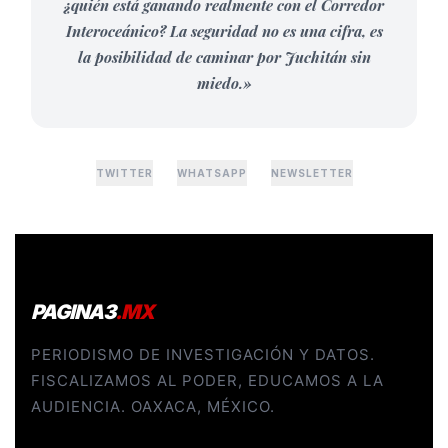
¿quién está ganando realmente con el Corredor
Interoceánico? La seguridad no es una cifra, es
la posibilidad de caminar por Juchitán sin
miedo.»
TWITTER
WHATSAPP
NEWSLETTER
PAGINA3
.MX
PERIODISMO DE INVESTIGACIÓN Y DATOS.
FISCALIZAMOS AL PODER, EDUCAMOS A LA
AUDIENCIA. OAXACA, MÉXICO.