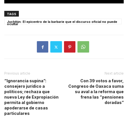
TAGS
Juchitán: El epicentro de la barbarie que el discurso oficial no puede
ocultar
Previous article
Next article
“Ignorancia supina”:
Con 39 votos a favor,
consejero jurídico a
Congreso de Oaxaca suma
políticos; rechaza que
su aval a la reforma que
nueva Ley de Expropiación
frena las “pensiones
permita al gobierno
doradas”
apoderarse de casas
particulares