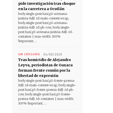
pide investigación tras choque
en la carretera a Ocotlán
body.single-post:has(.p3-artesana-
justicia-full) .td-main-content-wrap,
body.single-post:has(.p3-artesana-
justicia-full) .td-pb-row, body.single-
post:has(.p3-artesana-justicia-full) .td-
container { max-width: 100%
!important; ...
SIN CATEGORÍA
04/08/2026
Tras homicidio de Alejandro
Leyva, periodistas de Oaxaca
forman frente común por la
libertad de expresión
body.single-post:has(.p3-frente-prensa-
full) .td-main-content-wrap, body.single-
post:has(.p3-frente-prensa-full) .td-pb-
row, body.single-post:has(.p3-frente-
prensa-full) .td-container { max-width:
100% !important; ...