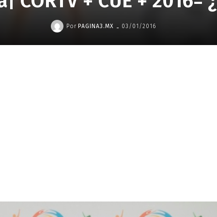
a| CORTV + CUE + 2016= ¿
-
Por
PAGINA3.MX
03/01/2016