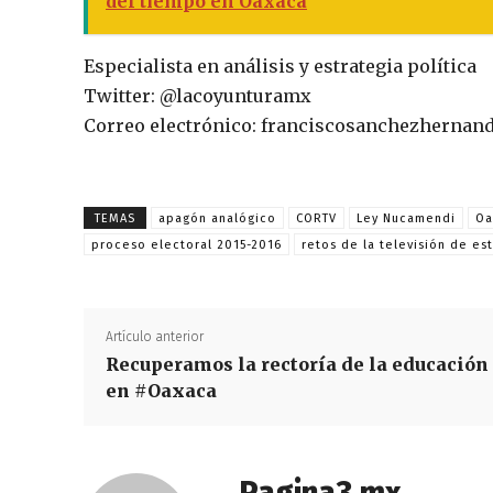
del tiempo en Oaxaca
Especialista en análisis y estrategia política
Twitter: @lacoyunturamx
Correo electrónico: franciscosanchezherna
TEMAS
apagón analógico
CORTV
Ley Nucamendi
Oa
proceso electoral 2015-2016
retos de la televisión de es
Artículo anterior
Recuperamos la rectoría de la educación
en #Oaxaca
Pagina3.mx