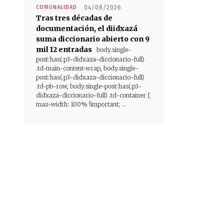
COMUNALIDAD
04/08/2026
Tras tres décadas de
documentación, el diidxazá
suma diccionario abierto con 9
mil 12 entradas
body.single-
post:has(.p3-didxaza-diccionario-full)
.td-main-content-wrap, body.single-
post:has(.p3-didxaza-diccionario-full)
.td-pb-row, body.single-post:has(.p3-
didxaza-diccionario-full) .td-container {
max-width: 100% !important; ...