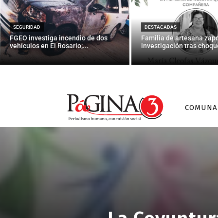
SEGURIDAD
DESTACADAS
FGEO investiga incendio de dos
Familia de artesana zap
vehículos en El Rosario;...
investigación tras choque
COMUNA