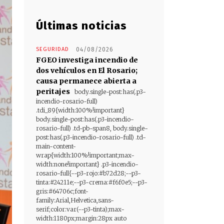
Últimas noticias
SEGURIDAD
04/08/2026
FGEO investiga incendio de
dos vehículos en El Rosario;
causa permanece abierta a
peritajes
body.single-post:has(.p3-
incendio-rosario-full)
.tdi_89{width:100%!important}
body.single-post:has(.p3-incendio-
rosario-full) .td-pb-span8, body.single-
post:has(.p3-incendio-rosario-full) .td-
main-content-
wrap{width:100%!important;max-
width:none!important} .p3-incendio-
rosario-full{--p3-rojo:#b72d28;--p3-
tinta:#24211e;--p3-crema:#f6f0e5;--p3-
gris:#64706c;font-
family:Arial,Helvetica,sans-
serif;color:var(--p3-tinta);max-
width:1180px;margin:28px auto