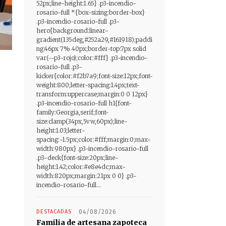
52px;line-height:1.65} .p3-incendio-
rosario-full *{box-sizing:border-box}
.p3-incendio-rosario-full .p3-
hero{background:linear-
gradient(135deg,#252a29,#161918);paddi
ng:46px 7% 40px;border-top:7px solid
var(--p3-rojo);color:#fff} .p3-incendio-
rosario-full .p3-
kicker{color:#f2b7a9;font-size:12px;font-
weight:800;letter-spacing:1.4px;text-
transform:uppercase;margin:0 0 12px}
.p3-incendio-rosario-full h1{font-
family:Georgia,serif;font-
size:clamp(34px,5vw,60px);line-
height:1.03;letter-
spacing:-1.5px;color:#fff;margin:0;max-
width:980px} .p3-incendio-rosario-full
.p3-deck{font-size:20px;line-
height:1.42;color:#e8e4dc;max-
width:820px;margin:21px 0 0} .p3-
incendio-rosario-full...
DESTACADAS
04/08/2026
Familia de artesana zapoteca