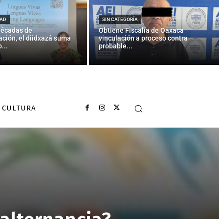
AD
SIN CATEGORÍA
décadas de
Obtiene Fiscalía de Oaxaca
ción, el diidxazá suma
vinculación a proceso contra
...
probable...
CULTURA