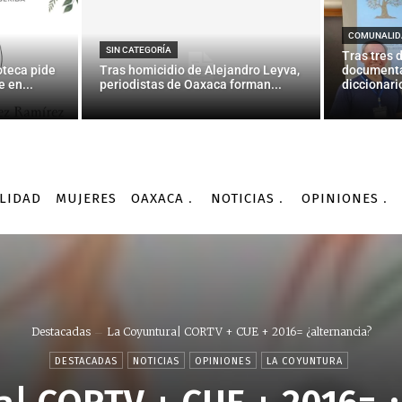
COMUNALID
SIN CATEGORÍA
Tras tres 
oteca pide
Tras homicidio de Alejandro Leyva,
documenta
 en...
periodistas de Oaxaca forman...
diccionario
LIDAD
MUJERES
OAXACA
NOTICIAS
OPINIONES
Destacadas
La Coyuntura| CORTV + CUE + 2016= ¿alternancia?
DESTACADAS
NOTICIAS
OPINIONES
LA COYUNTURA