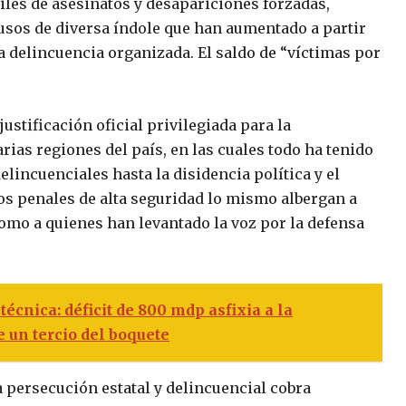
iles de asesinatos y desapariciones forzadas,
busos de diversa índole que han aumentado a partir
la delincuencia organizada. El saldo de “víctimas por
ustificación oficial privilegiada para la
rias regiones del país, en las cuales todo ha tenido
elincuenciales hasta la disidencia política y el
os penales de alta seguridad lo mismo albergan a
 como a quienes han levantado la voz por la defensa
écnica: déficit de 800 mdp asfixia a la
e un tercio del boquete
 persecución estatal y delincuencial cobra