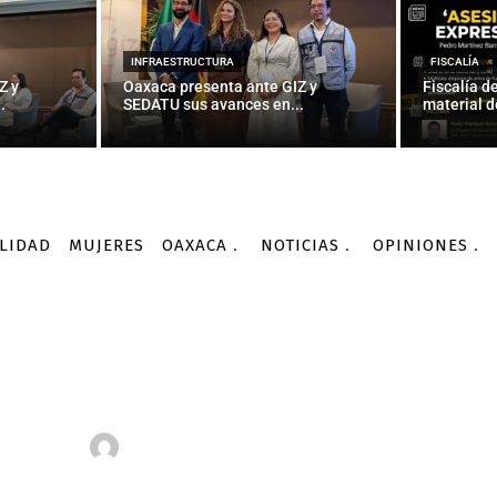
INFRAESTRUCTURA
FISCALÍA
Z y
Oaxaca presenta ante GIZ y
Fiscalía d
.
SEDATU sus avances en...
material d
LIDAD
MUJERES
OAXACA
NOTICIAS
OPINIONES
Derechos Humanos
La defensa civil de los derechos humanos
DERECHOS HUMANOS
NOTICIAS
OPINIONES
EDUARDO BAUTISTA
sa civil de los derecho
-
Por
EDUARDO BAUTISTA
21/12/2015