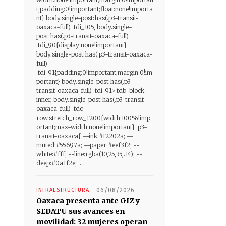
t;padding:0!important;float:none!importa
nt} body.single-post:has(.p3-transit-
oaxaca-full) .tdi_105, body.single-
post:has(.p3-transit-oaxaca-full)
.tdi_90{display:none!important}
body.single-post:has(.p3-transit-oaxaca-
full)
.tdi_91{padding:0!important;margin:0!im
portant} body.single-post:has(.p3-
transit-oaxaca-full) .tdi_91>.tdb-block-
inner, body.single-post:has(.p3-transit-
oaxaca-full) .tdc-
row.stretch_row_1200{width:100%!imp
ortant;max-width:none!important} .p3-
transit-oaxaca{ --ink:#12202a; --
muted:#55697a; --paper:#eef3f2; --
white:#fff; --line:rgba(10,25,35,.14); --
deep:#0a1f2e; ...
INFRAESTRUCTURA
06/08/2026
Oaxaca presenta ante GIZ y
SEDATU sus avances en
movilidad: 32 mujeres operan