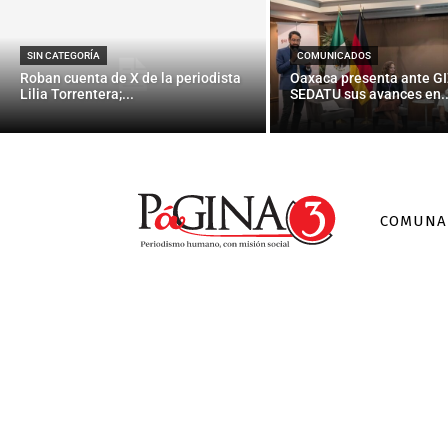
SIN CATEGORÍA
COMUNICADOS
Roban cuenta de X de la periodista
Oaxaca presenta ante GI
Lilia Torrentera;...
SEDATU sus avances en..
COMUNA
La defen