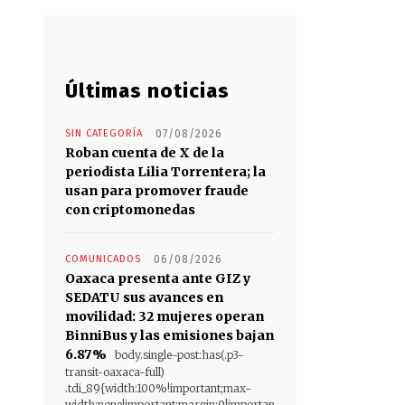
Últimas noticias
SIN CATEGORÍA
07/08/2026
Roban cuenta de X de la
periodista Lilia Torrentera; la
usan para promover fraude
con criptomonedas
COMUNICADOS
06/08/2026
Oaxaca presenta ante GIZ y
SEDATU sus avances en
movilidad: 32 mujeres operan
BinniBus y las emisiones bajan
6.87%
body.single-post:has(.p3-
transit-oaxaca-full)
.tdi_89{width:100%!important;max-
width:none!important;margin:0!importan