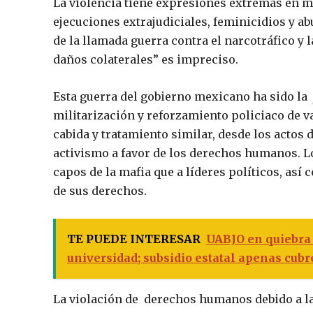
La violencia tiene expresiones extremas en m
ejecuciones extrajudiciales, feminicidios y a
de la llamada guerra contra el narcotráfico y 
daños colaterales” es impreciso.
Esta guerra del gobierno mexicano ha sido la j
militarización y reforzamiento policiaco de va
cabida y tratamiento similar, desde los actos d
activismo a favor de los derechos humanos. L
capos de la mafia que a líderes políticos, así
de sus derechos.
TE PUEDE INTERESAR
UABJO en quiebra t
universidad; subsidio estatal apenas cubr
La violación de derechos humanos debido a la