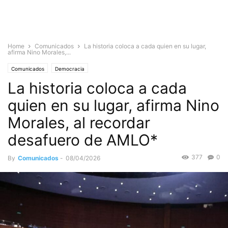
Home
Comunicados
La historia coloca a cada quien en su lugar,
afirma Nino Morales,...
Comunicados
Democracia
La historia coloca a cada
quien en su lugar, afirma Nino
Morales, al recordar
desafuero de AMLO*
377
0
By
Comunicados
-
08/04/2026