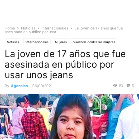
Home
Noticias
Internacionales
La joven de 17 años que fue
asesinada en público por usar...
Noticias
Internacionales
Mujeres
Violencia contra las mujeres
La joven de 17 años que fue
Violencia y Seguridad
asesinada en público por
usar unos jeans
93
0
By
Agencias
-
06/09/2021