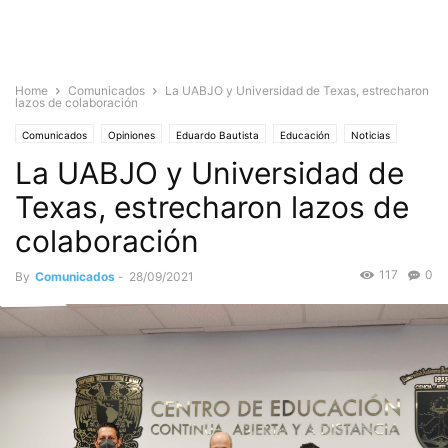
Home
Comunicados
La UABJO y Universidad de Texas, estrecharon
lazos de colaboración
Comunicados
Opiniones
Eduardo Bautista
Educación
Noticias
La UABJO y Universidad de
Internacionales
Oaxaca
Sociedad
Texas, estrecharon lazos de
colaboración
117
0
By
Comunicados
-
28/09/2021