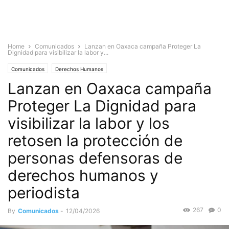
Home
Comunicados
Lanzan en Oaxaca campaña Proteger La
Dignidad para visibilizar la labor y...
Comunicados
Derechos Humanos
Lanzan en Oaxaca campaña
Proteger La Dignidad para
visibilizar la labor y los
retosen la protección de
personas defensoras de
derechos humanos y
periodista
267
0
By
Comunicados
-
12/04/2026