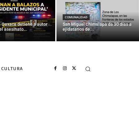
bellos puertos
de cruceros
COMUNALIDAD
e Oaxaca detiene a autor
San Miguel Chimalapa da 30 días a
el asesinato...
ejidatarios de...
CULTURA