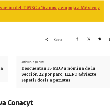
vación del T-MEC a 16 años y empuja a México y
Cuota
Artículo siguiente
ta
Descuentan 35 MDP a nómina de la
Sección 22 por paro; IEEPO advierte
repetir dosis a paristas
va Conacyt