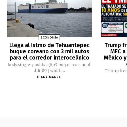
ECONOMÍA
Llega al Istmo de Tehuantepec
Trump fr
buque coreano con 3 mil autos
MEC a 
para el corredor interoceánico
México y
body.single-post:has(#p3-buque-coreano)
.tdi_89 { width:...
Trump fren
DIANA MANZO