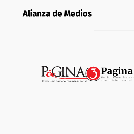
Alianza de Medios
Pagina
Periodismo huma
con mision social