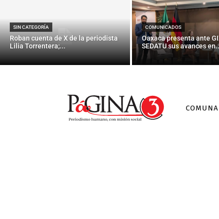
Las impresion
del mundo,
SIN CATEGORÍA
COMUNICADOS
Roban cuenta de X de la periodista
Oaxaca presenta ante GI
Lilia Torrentera;...
SEDATU sus avances en..
COMUNA