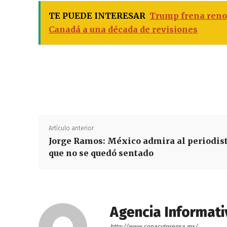
TE PUEDE INTERESAR
Trump frena reno
Canadá a una década de revisiones
Artículo anterior
Jorge Ramos: México admira al periodis
que no se quedó sentado
Agencia Informati
http://www.conacytprensa.mx/