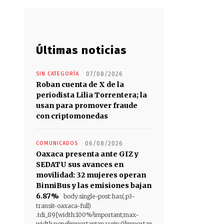
Últimas noticias
SIN CATEGORÍA
07/08/2026
Roban cuenta de X de la
periodista Lilia Torrentera; la
usan para promover fraude
con criptomonedas
COMUNICADOS
06/08/2026
Oaxaca presenta ante GIZ y
SEDATU sus avances en
movilidad: 32 mujeres operan
BinniBus y las emisiones bajan
6.87%
body.single-post:has(.p3-
transit-oaxaca-full)
.tdi_89{width:100%!important;max-
width:none!important;margin:0!importan