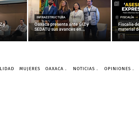
antes vistas de los más 
 cortesía de capitanes 
INFRAESTRUCTURA
FISCALÍA
Z y
Oaxaca presenta ante GIZ y
Fiscalía d
.
SEDATU sus avances en...
material d
-
Por
AGENCIA INFORMATIVA CONACYT
12/10/2015
LIDAD
MUJERES
OAXACA
NOTICIAS
OPINIONES