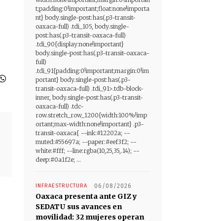
t;padding:0!important;float:none!importa
nt} body.single-post:has(.p3-transit-
oaxaca-full) .tdi_105, body.single-
post:has(.p3-transit-oaxaca-full)
.tdi_90{display:none!important}
body.single-post:has(.p3-transit-oaxaca-
full)
.tdi_91{padding:0!important;margin:0!im
portant} body.single-post:has(.p3-
transit-oaxaca-full) .tdi_91>.tdb-block-
inner, body.single-post:has(.p3-transit-
oaxaca-full) .tdc-
row.stretch_row_1200{width:100%!imp
ortant;max-width:none!important} .p3-
transit-oaxaca{ --ink:#12202a; --
muted:#55697a; --paper:#eef3f2; --
white:#fff; --line:rgba(10,25,35,.14); --
deep:#0a1f2e; ...
INFRAESTRUCTURA
06/08/2026
Oaxaca presenta ante GIZ y
SEDATU sus avances en
movilidad: 32 mujeres operan