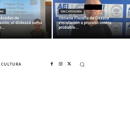
ter: «Siempre
AD
SIN CATEGORÍA
décadas de
Obtiene Fiscalía de Oaxaca
ción, el diidxazá suma
vinculación a proceso contra
...
probable...
CULTURA