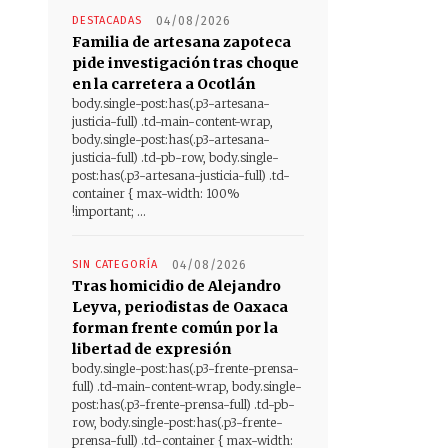
DESTACADAS
04/08/2026
Familia de artesana zapoteca
pide investigación tras choque
en la carretera a Ocotlán
body.single-post:has(.p3-artesana-
justicia-full) .td-main-content-wrap,
body.single-post:has(.p3-artesana-
justicia-full) .td-pb-row, body.single-
post:has(.p3-artesana-justicia-full) .td-
container { max-width: 100%
!important; ...
SIN CATEGORÍA
04/08/2026
Tras homicidio de Alejandro
Leyva, periodistas de Oaxaca
forman frente común por la
libertad de expresión
body.single-post:has(.p3-frente-prensa-
full) .td-main-content-wrap, body.single-
post:has(.p3-frente-prensa-full) .td-pb-
row, body.single-post:has(.p3-frente-
prensa-full) .td-container { max-width: