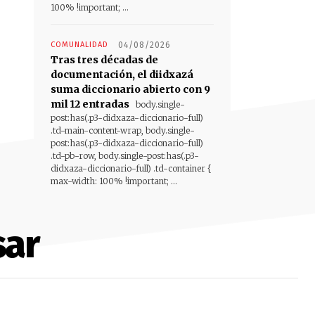
100% !important; ...
COMUNALIDAD
04/08/2026
Tras tres décadas de
documentación, el diidxazá
suma diccionario abierto con 9
mil 12 entradas
body.single-
post:has(.p3-didxaza-diccionario-full)
.td-main-content-wrap, body.single-
post:has(.p3-didxaza-diccionario-full)
.td-pb-row, body.single-post:has(.p3-
didxaza-diccionario-full) .td-container {
max-width: 100% !important; ...
sar