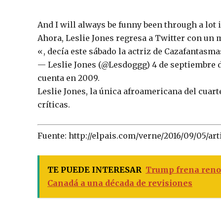
And I will always be funny been through a lot
Ahora, Leslie Jones regresa a Twitter con un
«, decía este sábado la actriz de Cazafantasma
— Leslie Jones (@Lesdoggg) 4 de septiembre de
cuenta en 2009.
Leslie Jones, la única afroamericana del cuart
críticas.
Fuente: http://elpais.com/verne/2016/09/05/a
TE PUEDE INTERESAR
Trump frena reno
Canadá a una década de revisiones