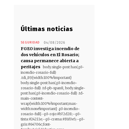
Últimas noticias
SEGURIDAD
04/08/2026
FGEO investiga incendio de
dos vehículos en El Rosario;
causa permanece abierta a
peritajes
body.single-post:has(.p3-
incendio-rosario-full)
.tdi_89{width:100%!important}
body.single-post:has(.p3-incendio-
rosario-full) .td-pb-span8, body.single-
post:has(.p3-incendio-rosario-full) .td-
main-content-
wrap{width:100%!important;max-
width:none!important} .p3-incendio-
rosario-full{--p3-rojo:#b72d28;--p3-
tinta:#24211e;--p3-crema:#f6f0e5;--p3-
gris:#64706c;font-