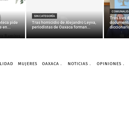
, tras su regreso a Twit
vuelvo a levantarme»
COMUNALID
SIN CATEGORÍA
Tras tres 
oteca pide
Tras homicidio de Alejandro Leyva,
documenta
 en...
periodistas de Oaxaca forman...
diccionario
-
Por
AGENCIA INFORMATIVA CONACYT
05/09/2016
LIDAD
MUJERES
OAXACA
NOTICIAS
OPINIONES