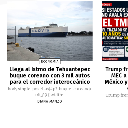
ECONOMÍA
Llega al Istmo de Tehuantepec
Trump fr
buque coreano con 3 mil autos
MEC a 
para el corredor interoceánico
México y
body.single-post:has(#p3-buque-coreano)
.tdi_89 { width:...
Trump fren
DIANA MANZO