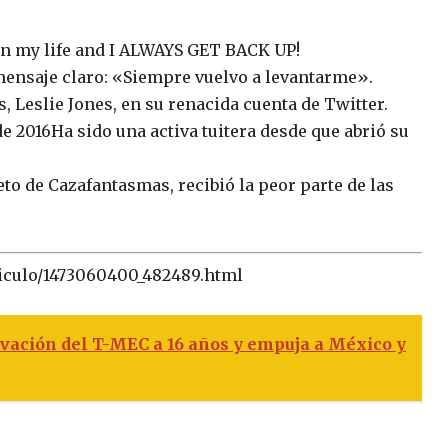
 in my life and I ALWAYS GET BACK UP!
 mensaje claro: «Siempre vuelvo a levantarme».
s, Leslie Jones, en su renacida cuenta de Twitter.
 2016Ha sido una activa tuitera desde que abrió su
eto de Cazafantasmas, recibió la peor parte de las
rticulo/1473060400_482489.html
vación del T-MEC a 16 años y empuja a México y