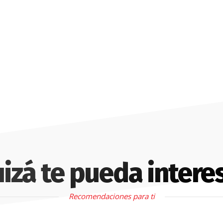
izá te pueda intere
Recomendaciones para ti