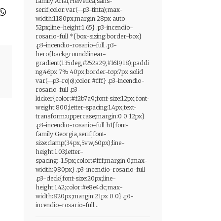
family:Arial,Helvetica,sans-
serif;color:var(--p3-tinta);max-
width:1180px;margin:28px auto
52px;line-height:1.65} .p3-incendio-
rosario-full *{box-sizing:border-box}
.p3-incendio-rosario-full .p3-
hero{background:linear-
gradient(135deg,#252a29,#161918);paddi
ng:46px 7% 40px;border-top:7px solid
var(--p3-rojo);color:#fff} .p3-incendio-
rosario-full .p3-
kicker{color:#f2b7a9;font-size:12px;font-
weight:800;letter-spacing:1.4px;text-
transform:uppercase;margin:0 0 12px}
.p3-incendio-rosario-full h1{font-
family:Georgia,serif;font-
size:clamp(34px,5vw,60px);line-
height:1.03;letter-
spacing:-1.5px;color:#fff;margin:0;max-
width:980px} .p3-incendio-rosario-full
.p3-deck{font-size:20px;line-
height:1.42;color:#e8e4dc;max-
width:820px;margin:21px 0 0} .p3-
incendio-rosario-full...