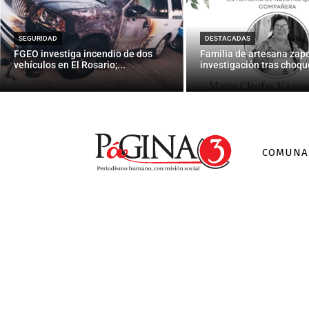
Leslie Jones
SEGURIDAD
DESTACADAS
FGEO investiga incendio de dos
Familia de artesana zap
vehículos en El Rosario;...
investigación tras choque
COMUNA