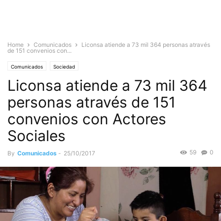
Home
Comunicados
Liconsa atiende a 73 mil 364 personas através
de 151 convenios con...
Comunicados
Sociedad
Liconsa atiende a 73 mil 364
personas através de 151
convenios con Actores
Sociales
59
0
By
Comunicados
-
25/10/2017