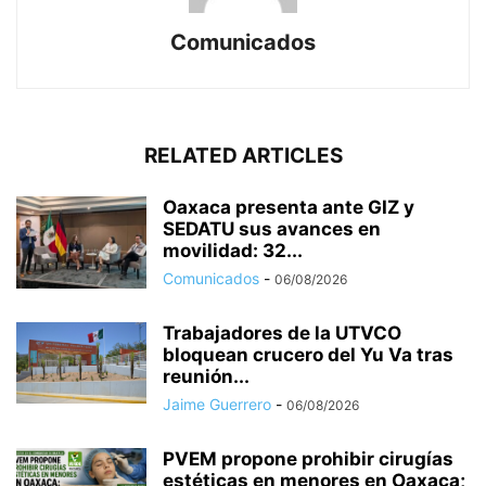
Comunicados
RELATED ARTICLES
Oaxaca presenta ante GIZ y
SEDATU sus avances en
movilidad: 32...
Comunicados
-
06/08/2026
Trabajadores de la UTVCO
bloquean crucero del Yu Va tras
reunión...
Jaime Guerrero
-
06/08/2026
PVEM propone prohibir cirugías
estéticas en menores en Oaxaca;