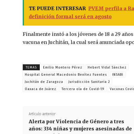
TE PUEDE INTERESAR
PVEM perfila a Ra
definición formal será en agosto
Finalmente instó a los jóvenes de 18 a 29 años 
vacuna en Juchitán, la cual será anunciada o
TEMAS
Emilio Montero Pérez
Hebert Vidal Sánchez
Hospital General Macedonio Benítez Fuentes
INSABI
Juchitán de Zaragoza
Jurisdicción Sanitaria 2
Oaxaca de Juárez
Tercera ola de Covid-19
Vacunas Covi
Artículo anterior
Alerta por Violencia de Género a tres
años: 334 niñas y mujeres asesinadas de