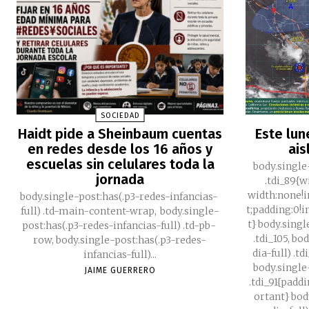
SOCIEDAD
Haidt pide a Sheinbaum cuentas
Este lun
en redes desde los 16 años y
ais
escuelas sin celulares toda la
body.single
jornada
.tdi_89{
width:none!
body.single-post:has(.p3-redes-infancias-
t;padding:0!
full) .td-main-content-wrap, body.single-
t} body.singl
post:has(.p3-redes-infancias-full) .td-pb-
.tdi_105, b
row, body.single-post:has(.p3-redes-
dia-full) .t
infancias-full)...
body.single
JAIME GUERRERO
.tdi_91{padd
ortant} bod