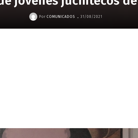
e jóvenes juchitecos de
-
Por
COMUNICADOS
31/08/2021