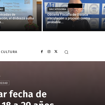
AD
SIN CATEGORÍA
décadas de
Obtiene Fiscalía de Oaxaca
ción, el diidxazá suma
vinculación a proceso contra
...
probable...
CULTURA
.
IEDAD
ar fecha de