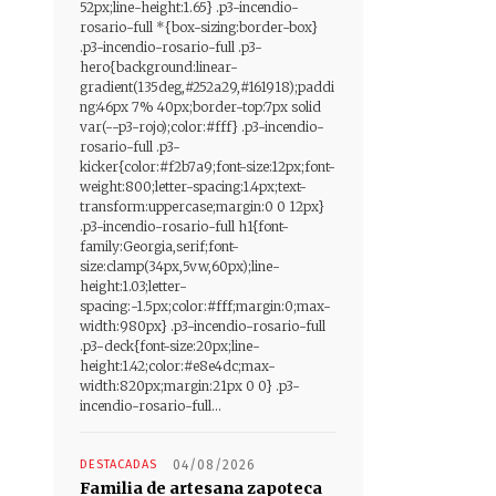
52px;line-height:1.65} .p3-incendio-
rosario-full *{box-sizing:border-box}
.p3-incendio-rosario-full .p3-
hero{background:linear-
gradient(135deg,#252a29,#161918);paddi
ng:46px 7% 40px;border-top:7px solid
var(--p3-rojo);color:#fff} .p3-incendio-
rosario-full .p3-
kicker{color:#f2b7a9;font-size:12px;font-
weight:800;letter-spacing:1.4px;text-
transform:uppercase;margin:0 0 12px}
.p3-incendio-rosario-full h1{font-
family:Georgia,serif;font-
size:clamp(34px,5vw,60px);line-
height:1.03;letter-
spacing:-1.5px;color:#fff;margin:0;max-
width:980px} .p3-incendio-rosario-full
.p3-deck{font-size:20px;line-
height:1.42;color:#e8e4dc;max-
width:820px;margin:21px 0 0} .p3-
incendio-rosario-full...
DESTACADAS
04/08/2026
Familia de artesana zapoteca