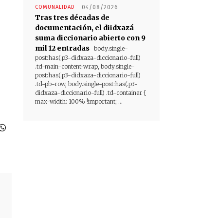
COMUNALIDAD
04/08/2026
Tras tres décadas de
documentación, el diidxazá
suma diccionario abierto con 9
mil 12 entradas
body.single-
post:has(.p3-didxaza-diccionario-full)
.td-main-content-wrap, body.single-
post:has(.p3-didxaza-diccionario-full)
.td-pb-row, body.single-post:has(.p3-
didxaza-diccionario-full) .td-container {
max-width: 100% !important; ...