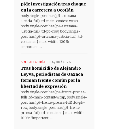
pide investigación tras choque
en la carretera a Ocotlán
body.single-post:has(.p3-artesana-
justicia-full) .td-main-content-wrap,
body.single-post:has(.p3-artesana-
justicia-full) .td-pb-row, body.single-
post:has(.p3-artesana-justicia-full) .td-
container { max-width: 100%
!important; ...
SIN CATEGORÍA
04/08/2026
Tras homicidio de Alejandro
Leyva, periodistas de Oaxaca
forman frente común por la
libertad de expresión
body.single-post:has(.p3-frente-prensa-
full) .td-main-content-wrap, body.single-
post:has(.p3-frente-prensa-full) .td-pb-
row, body.single-post:has(.p3-frente-
prensa-full) .td-container { max-width:
100% !important; ...