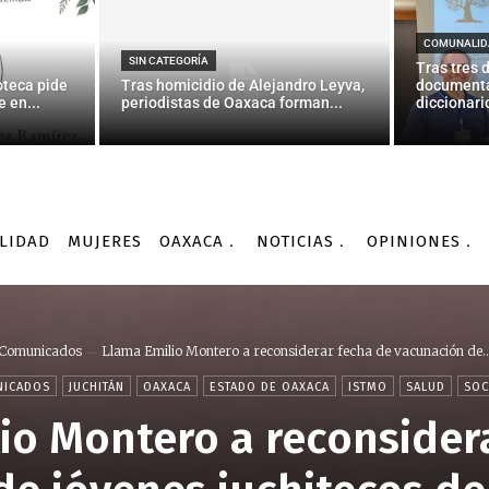
COMUNALID
SIN CATEGORÍA
Tras tres 
oteca pide
Tras homicidio de Alejandro Leyva,
documenta
 en...
periodistas de Oaxaca forman...
diccionario
LIDAD
MUJERES
OAXACA
NOTICIAS
OPINIONES
Comunicados
Llama Emilio Montero a reconsiderar fecha de vacunación de..
ICADOS
JUCHITÁN
OAXACA
ESTADO DE OAXACA
ISTMO
SALUD
SOC
io Montero a reconsider