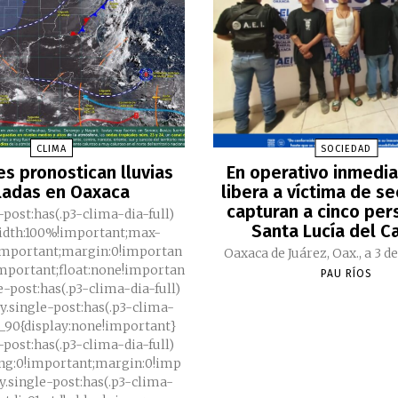
CLIMA
SOCIEDAD
es pronostican lluvias
En operativo inmedia
ladas en Oaxaca
libera a víctima de s
capturan a cinco per
-post:has(.p3-clima-dia-full)
Santa Lucía del C
width:100%!important;max-
important;margin:0!importan
Oaxaca de Juárez, Oax., a 3 de
important;float:none!importan
PAU RÍOS
e-post:has(.p3-clima-dia-full)
ody.single-post:has(.p3-clima-
di_90{display:none!important}
-post:has(.p3-clima-dia-full)
ing:0!important;margin:0!imp
y.single-post:has(.p3-clima-