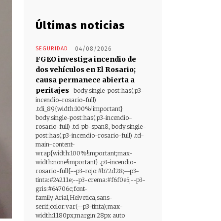
Últimas noticias
SEGURIDAD
04/08/2026
FGEO investiga incendio de
dos vehículos en El Rosario;
causa permanece abierta a
peritajes
body.single-post:has(.p3-
incendio-rosario-full)
.tdi_89{width:100%!important}
body.single-post:has(.p3-incendio-
rosario-full) .td-pb-span8, body.single-
post:has(.p3-incendio-rosario-full) .td-
main-content-
wrap{width:100%!important;max-
width:none!important} .p3-incendio-
rosario-full{--p3-rojo:#b72d28;--p3-
tinta:#24211e;--p3-crema:#f6f0e5;--p3-
gris:#64706c;font-
family:Arial,Helvetica,sans-
serif;color:var(--p3-tinta);max-
width:1180px;margin:28px auto