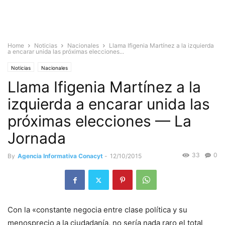
Home
Noticias
Nacionales
Llama Ifigenia Martínez a la izquierda
a encarar unida las próximas elecciones...
Noticias
Nacionales
Llama Ifigenia Martínez a la
izquierda a encarar unida las
próximas elecciones — La
Jornada
33
0
By
Agencia Informativa Conacyt
-
12/10/2015
Con la «constante negocia entre clase política y su
menosprecio a la ciudadanía, no sería nada raro el total