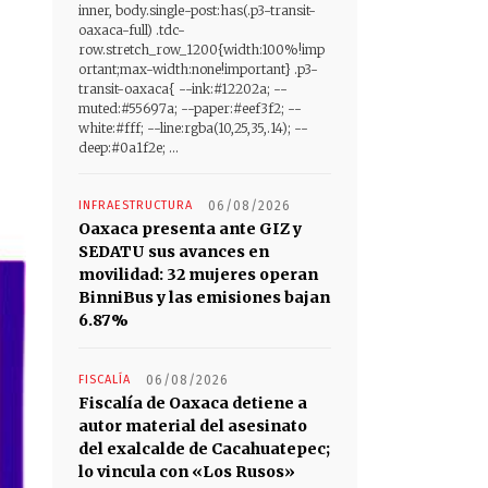
inner, body.single-post:has(.p3-transit-
oaxaca-full) .tdc-
row.stretch_row_1200{width:100%!imp
ortant;max-width:none!important} .p3-
transit-oaxaca{ --ink:#12202a; --
muted:#55697a; --paper:#eef3f2; --
white:#fff; --line:rgba(10,25,35,.14); --
deep:#0a1f2e; ...
INFRAESTRUCTURA
06/08/2026
Oaxaca presenta ante GIZ y
SEDATU sus avances en
movilidad: 32 mujeres operan
BinniBus y las emisiones bajan
6.87%
FISCALÍA
06/08/2026
Fiscalía de Oaxaca detiene a
autor material del asesinato
del exalcalde de Cacahuatepec;
lo vincula con «Los Rusos»