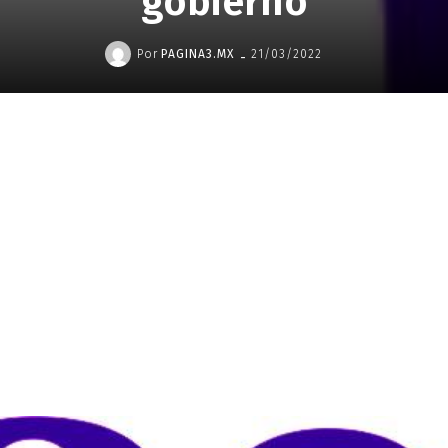
gobierno
-
Por
PAGINA3.MX
21/03/2022