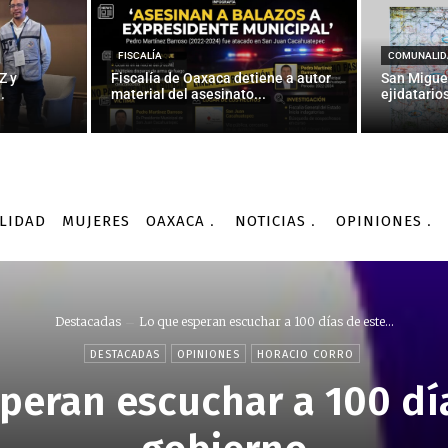
FISCALÍA
COMUNALID
Z y
Fiscalía de Oaxaca detiene a autor
San Migue
.
material del asesinato...
ejidatarios
LIDAD
MUJERES
OAXACA
NOTICIAS
OPINIONES
Destacadas
Lo que esperan escuchar a 100 días de este...
DESTACADAS
OPINIONES
HORACIO CORRO
peran escuchar a 100 dí