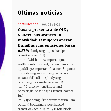
Últimas noticias
COMUNICADOS
06/08/2026
Oaxaca presenta ante GIZ y
SEDATU sus avances en
movilidad: 32 mujeres operan
BinniBus y las emisiones bajan
6.87%
body.single-post:has(.p3-
transit-oaxaca-full)
.tdi_89{width:100%!important;max-
width:none!important;margin:0!importan
t;padding:0!important;float:none!importa
nt} body.single-post:has(.p3-transit-
oaxaca-full) .tdi_105, body.single-
post:has(.p3-transit-oaxaca-full)
.tdi_90{display:none!important}
body.single-post:has(.p3-transit-oaxaca-
full)
.tdi_91{padding:0!important;margin:0!im
portant} body.single-post:has(.p3-
transit-oaxaca-full) .tdi_91>.tdb-block-