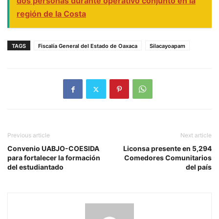
dos personas durante operativo conjunto en la
región de la Costa
TAGS
Fiscalía General del Estado de Oaxaca
Silacayoapam
Previous article
Next article
Convenio UABJO-COESIDA
Liconsa presente en 5,294
para fortalecer la formación
Comedores Comunitarios
del estudiantado
del país