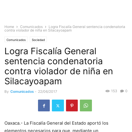
Home
Comunicados
Logra Fiscalía General sentencia condenatoria
contra violador de niña en Silacayoapam
Comunicados
Sociedad
Logra Fiscalía General
sentencia condenatoria
contra violador de niña en
Silacayoapam
153
0
By
Comunicados
-
22/06/2017
Oaxaca.- La Fiscalía General del Estado aportó los
elementos necesarios para que, mediante un