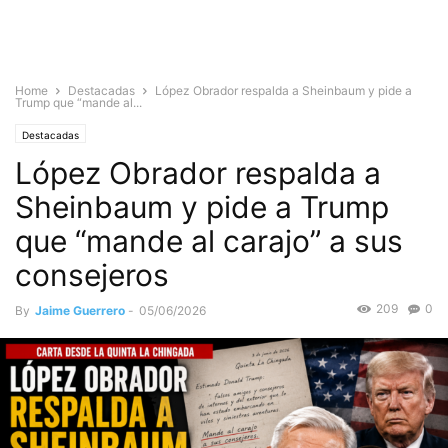
Home
Destacadas
López Obrador respalda a Sheinbaum y pide a
Trump que “mande al...
Destacadas
López Obrador respalda a
Sheinbaum y pide a Trump
que “mande al carajo” a sus
consejeros
209
0
By
Jaime Guerrero
-
05/06/2026