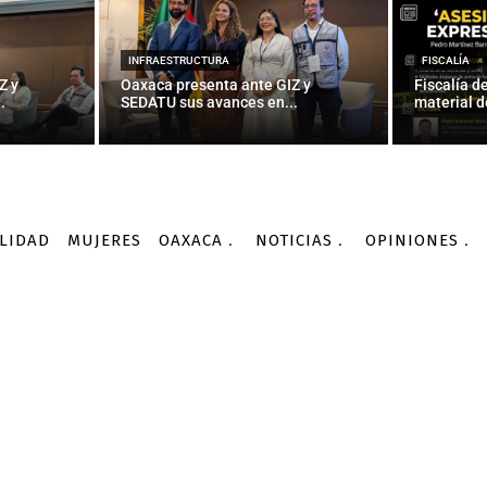
OPINIONES
HORACIO CORRO
 de Guadalupe el Sabel
INFRAESTRUCTURA
FISCALÍA
Z y
Oaxaca presenta ante GIZ y
Fiscalía d
.
SEDATU sus avances en...
material d
-
Por
COMUNICADOS
15/12/2015
LIDAD
MUJERES
OAXACA
NOTICIAS
OPINIONES