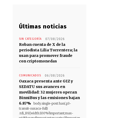
Últimas noticias
SIN CATEGORÍA
07/08/2026
Roban cuenta de X de la
periodista Lilia Torrentera; la
usan para promover fraude
con criptomonedas
COMUNICADOS
06/08/2026
Oaxaca presenta ante GIZ y
SEDATU sus avances en
movilidad: 32 mujeres operan
BinniBus y las emisiones bajan
6.87%
body.single-post:has(.p3-
transit-oaxaca-full)
.tdi_89{width:100%!important;max-
width:none!important;margin:0!importan