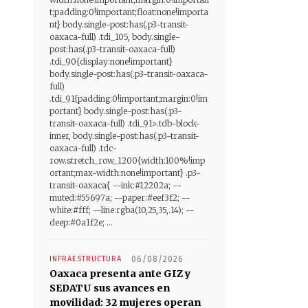
t;padding:0!important;float:none!importa
nt} body.single-post:has(.p3-transit-
oaxaca-full) .tdi_105, body.single-
post:has(.p3-transit-oaxaca-full)
.tdi_90{display:none!important}
body.single-post:has(.p3-transit-oaxaca-
full)
.tdi_91{padding:0!important;margin:0!im
portant} body.single-post:has(.p3-
transit-oaxaca-full) .tdi_91>.tdb-block-
inner, body.single-post:has(.p3-transit-
oaxaca-full) .tdc-
row.stretch_row_1200{width:100%!imp
ortant;max-width:none!important} .p3-
transit-oaxaca{ --ink:#12202a; --
muted:#55697a; --paper:#eef3f2; --
white:#fff; --line:rgba(10,25,35,.14); --
deep:#0a1f2e; ...
INFRAESTRUCTURA
06/08/2026
Oaxaca presenta ante GIZ y
SEDATU sus avances en
movilidad: 32 mujeres operan