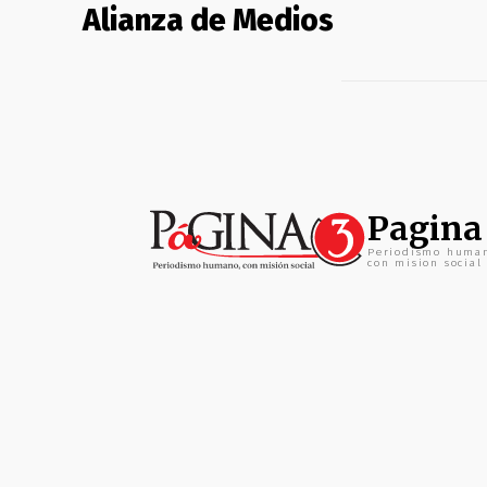
Alianza de Medios
Pagina
Periodismo huma
con mision social