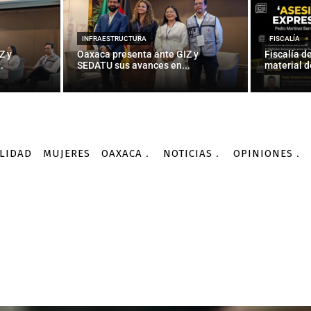
INFRAESTRUCTURA
FISCALÍA
Z y
Oaxaca presenta ante GIZ y
Fiscalía d
.
SEDATU sus avances en...
material d
LIDAD
MUJERES
OAXACA
NOTICIAS
OPINIONES