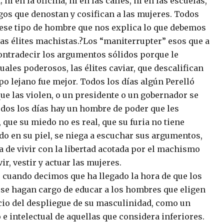
ni en la oficina, ni en las calles, ni en las escuelas,
igos que denostan y cosifican a las mujeres. Todos
ese tipo de hombre que nos explica lo que debemos
las élites machistas.?Los “maniterrupter” esos que a
ontradecir los argumentos sólidos porque le
ales poderosos, las élites caviar, que descalifican
po lejano fue mejor. Todos los días algún Perelló
que las violen, o un presidente o un gobernador se
odos los días hay un hombre de poder que les
 que su miedo no es real, que su furia no tiene
ado en su piel, se niega a escuchar sus argumentos,
a de vivir con la libertad acotada por el machismo
r, vestir y actuar las mujeres.
 cuando decimos que ha llegado la hora de que los
se hagan cargo de educar a los hombres que eligen
icio del despliegue de su masculinidad, como un
o e intelectual de aquellas que considera inferiores.