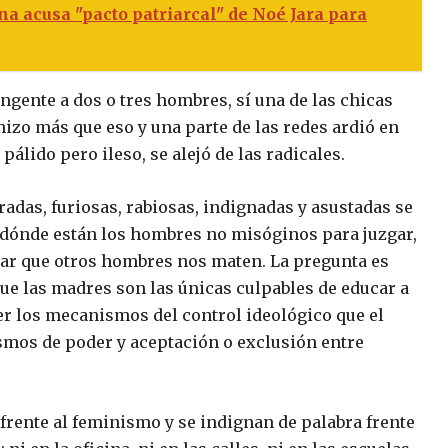
a acusa "pacto patriarcal" de Noé Jara para
gente a dos o tres hombres, sí una de las chicas
hizo más que eso y una parte de las redes ardió en
álido pero ileso, se alejó de las radicales.
das, furiosas, rabiosas, indignadas y asustadas se
: dónde están los hombres no misóginos para juzgar,
vitar que otros hombres nos maten. La pregunta es
 que las madres son las únicas culpables de educar a
 los mecanismos del control ideológico que el
smos de poder y aceptación o exclusión entre
rente al feminismo y se indignan de palabra frente