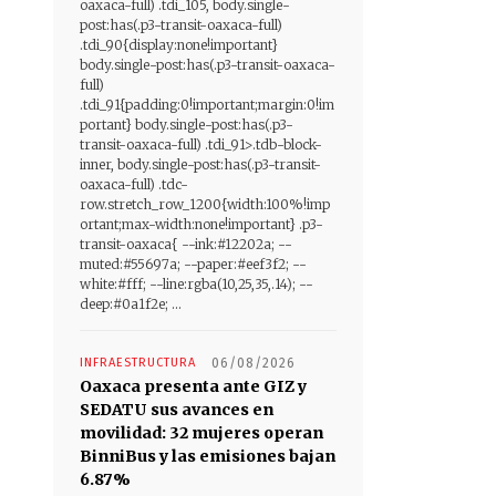
oaxaca-full) .tdi_105, body.single-
post:has(.p3-transit-oaxaca-full)
.tdi_90{display:none!important}
body.single-post:has(.p3-transit-oaxaca-
full)
.tdi_91{padding:0!important;margin:0!im
portant} body.single-post:has(.p3-
transit-oaxaca-full) .tdi_91>.tdb-block-
inner, body.single-post:has(.p3-transit-
oaxaca-full) .tdc-
row.stretch_row_1200{width:100%!imp
ortant;max-width:none!important} .p3-
transit-oaxaca{ --ink:#12202a; --
muted:#55697a; --paper:#eef3f2; --
white:#fff; --line:rgba(10,25,35,.14); --
deep:#0a1f2e; ...
INFRAESTRUCTURA
06/08/2026
Oaxaca presenta ante GIZ y
SEDATU sus avances en
movilidad: 32 mujeres operan
BinniBus y las emisiones bajan
6.87%