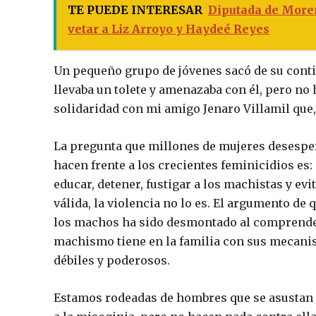
TE PUEDE INTERESAR
Diputada de Moren
vetar a Liz Arroyo y Haydeé Reyes
Un pequeño grupo de jóvenes sacó de su contin
llevaba un tolete y amenazaba con él, pero no 
solidaridad con mi amigo Jenaro Villamil que, p
La pregunta que millones de mujeres desespera
hacen frente a los crecientes feminicidios es
educar, detener, fustigar a los machistas y e
válida, la violencia no lo es. El argumento de
los machos ha sido desmontado al comprender
machismo tiene en la familia con sus mecani
débiles y poderosos.
Estamos rodeadas de hombres que se asustan f