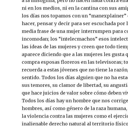
a la misoginia, pero no hacen nada contra ella; 
ni en los medios, ni en la cantina con sus am
los días nos topamos con un “manexplainer” 
hacer, pensar y decir para ser escuchada por 
media frase de una mujer interrumpen para c
incomodan; los “intelecmachos” esos intelectu
las ideas de las mujeres y creen que todo tiem
aparece diciendo que a las mujeres les gusta 
compra esposas floreros en las televisoras; t
recuerda a estas jóvenes que no tiene la razón,
sentido. Todos los días alguien que no ha est
sus temores, su clamor de libertad, su angusti
que hace juicios de valor sobre cómo deben vivi
Todos los días hay un hombre que nos corrige
hombres, así como género de la raza humana, 
la violencia contra las mujeres como el ejerc
inalienable derecho natural al territorio físic