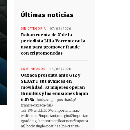
Últimas noticias
SIN CATEGORÍA
07/08/2026
Roban cuenta de X de la
periodista Lilia Torrentera; la
usan para promover fraude
con criptomonedas
COMUNICADOS
06/08/2026
Oaxaca presenta ante GIZ y
SEDATU sus avances en
movilidad: 32 mujeres operan
BinniBus y las emisiones bajan
6.87%
body.single-post:has(.p3-
transit-oaxaca-full)
.tdi_89{width:100%!important;max-
width:none!important;margin:0!importan
t;padding:0!important;float:none!importa
nt} body.single-post:has(.p3-transit-