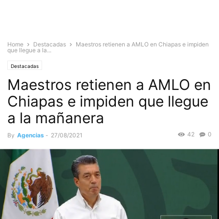
Home
Destacadas
Maestros retienen a AMLO en Chiapas e impiden
que llegue a la...
Destacadas
Maestros retienen a AMLO en
Chiapas e impiden que llegue
a la mañanera
42
0
By
Agencias
-
27/08/2021