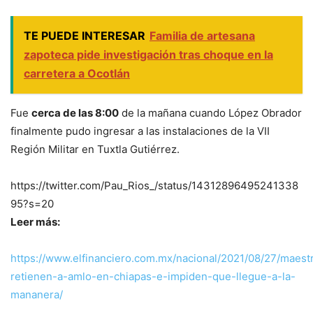
TE PUEDE INTERESAR
Familia de artesana
zapoteca pide investigación tras choque en la
carretera a Ocotlán
Fue
cerca de las 8:00
de la mañana cuando López Obrador
finalmente pudo ingresar a las instalaciones de la VII
Región Militar en Tuxtla Gutiérrez.
https://twitter.com/Pau_Rios_/status/14312896495241338
95?s=20
Leer más:
https://www.elfinanciero.com.mx/nacional/2021/08/27/maest
retienen-a-amlo-en-chiapas-e-impiden-que-llegue-a-la-
mananera/