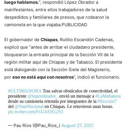
luego hablamos.
”, respondió López Obrador a
manifestantes, entre ellos trabajadores de la salud
despedidos y familiares de presos, que rodearon la
camioneta en la que viajaba.PUBLICIDAD
El gobernador de
Chiapas
, Rutilio Escandón Cadenas,
explicó que “antes de arribar el ciudadano presidente,
bloquearon la entrada principal de la Sección VII de la
región militar aquí de Chiapas y de Tabasco. El presidente
está dialogando con la Sección Siete del Magisterio,
por
eso no está aquí con nosotros
”, indicó el funcionario.
#ULTIMAHORA
Tras salvar obstáculos de conectividad, el
presidente
@lopezobrador_
envió un mensaje a
#LaMañanera
desde su camioneta retenida por integrantes de la
#Seccion7
del
@SnteNacional
en Chiapas. Le retuvieron unas horas.
pic.twitter.com/FxU4AH12S3
— Pau Ríos (@Pau_Rios_)
August 27, 2021