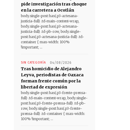
pide investigación tras choque
en la carretera a Ocotlán
body.single-post:has(.p3-artesana-
justicia-full) .td-main-content-wrap,
body.single-post:has(.p3-artesana-
justicia-full) .td-pb-row, body.single-
post:has(.p3-artesana-justicia-full) .td-
container { max-width: 100%
!important; ...
SIN CATEGORÍA
04/08/2026
Tras homicidio de Alejandro
Leyva, periodistas de Oaxaca
forman frente común por la
libertad de expresión
body.single-post:has(.p3-frente-prensa-
full) .td-main-content-wrap, body.single-
post:has(.p3-frente-prensa-full) .td-pb-
row, body.single-post:has(.p3-frente-
prensa-full) .td-container { max-width:
100% !important; ...