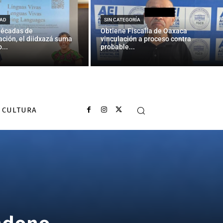
AD
SIN CATEGORÍA
décadas de
Obtiene Fiscalía de Oaxaca
ción, el diidxazá suma
vinculación a proceso contra
...
probable...
CULTURA