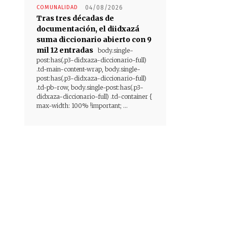
COMUNALIDAD
04/08/2026
Tras tres décadas de
documentación, el diidxazá
suma diccionario abierto con 9
mil 12 entradas
body.single-
post:has(.p3-didxaza-diccionario-full)
.td-main-content-wrap, body.single-
post:has(.p3-didxaza-diccionario-full)
.td-pb-row, body.single-post:has(.p3-
didxaza-diccionario-full) .td-container {
max-width: 100% !important; ...