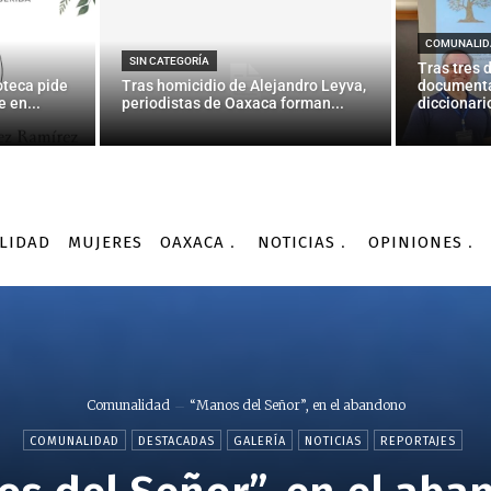
COMUNALID
SIN CATEGORÍA
Tras tres 
oteca pide
Tras homicidio de Alejandro Leyva,
documenta
 en...
periodistas de Oaxaca forman...
diccionario
LIDAD
MUJERES
OAXACA
NOTICIAS
OPINIONES
Comunalidad
“Manos del Señor”, en el abandono
COMUNALIDAD
DESTACADAS
GALERÍA
NOTICIAS
REPORTAJES