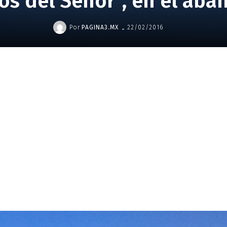
s del Señor”, en el ab
-
Por
PAGINA3.MX
22/02/2016