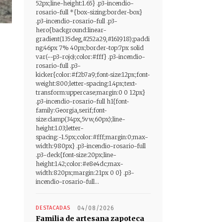
52px;line-height:1.65} .p3-incendio-
rosario-full *{box-sizing:border-box}
.p3-incendio-rosario-full .p3-
hero{background:linear-
gradient(135deg,#252a29,#161918);paddi
ng:46px 7% 40px;border-top:7px solid
var(--p3-rojo);color:#fff} .p3-incendio-
rosario-full .p3-
kicker{color:#f2b7a9;font-size:12px;font-
weight:800;letter-spacing:1.4px;text-
transform:uppercase;margin:0 0 12px}
.p3-incendio-rosario-full h1{font-
family:Georgia,serif;font-
size:clamp(34px,5vw,60px);line-
height:1.03;letter-
spacing:-1.5px;color:#fff;margin:0;max-
width:980px} .p3-incendio-rosario-full
.p3-deck{font-size:20px;line-
height:1.42;color:#e8e4dc;max-
width:820px;margin:21px 0 0} .p3-
incendio-rosario-full...
DESTACADAS
04/08/2026
Familia de artesana zapoteca