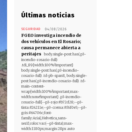
Últimas noticias
SEGURIDAD
04/08/2026
FGEO investiga incendio de
dos vehículos en El Rosario;
causa permanece abierta a
peritajes
body.single-post:has(.p3-
incendio-rosario-full)
.tdi_89{width:100%!important}
body.single-post:has(.p3-incendio-
rosario-full) .td-pb-span8, body.single-
post:has(.p3-incendio-rosario-full) .td-
main-content-
wrap{width:100%!important;max-
width:none!important} .p3-incendio-
rosario-full{--p3-rojo:#b72d28;--p3-
tinta:#24211e;--p3-crema:#f6f0e5;--p3-
gris:#64706c;font-
family:Arial,Helvetica,sans-
serif;color:var(--p3-tinta);max-
width:1180px;margin:28px auto