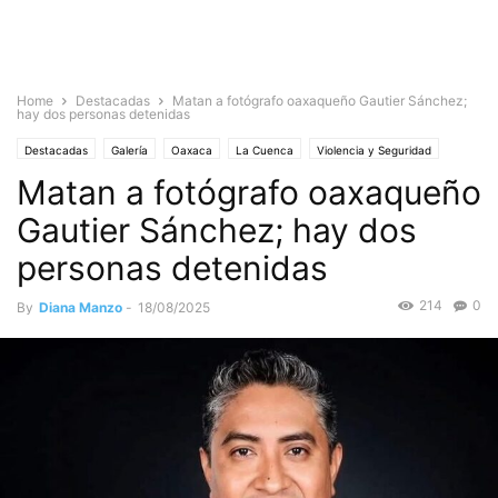
Home
Destacadas
Matan a fotógrafo oaxaqueño Gautier Sánchez;
hay dos personas detenidas
Destacadas
Galería
Oaxaca
La Cuenca
Violencia y Seguridad
Matan a fotógrafo oaxaqueño
Gautier Sánchez; hay dos
personas detenidas
214
0
By
Diana Manzo
-
18/08/2025