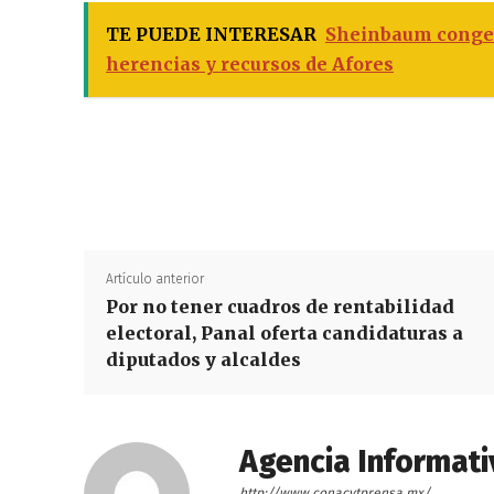
TE PUEDE INTERESAR
Sheinbaum congel
herencias y recursos de Afores
Artículo anterior
Por no tener cuadros de rentabilidad
electoral, Panal oferta candidaturas a
diputados y alcaldes
Agencia Informati
http://www.conacytprensa.mx/