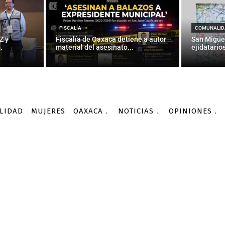
á a la cancha en “un par 
Jornada
FISCALÍA
COMUNALID
Z y
Fiscalía de Oaxaca detiene a autor
San Migue
.
material del asesinato...
ejidatarios
-
Por
AGENCIA INFORMATIVA CONACYT
10/02/2016
LIDAD
MUJERES
OAXACA
NOTICIAS
OPINIONES