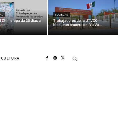
de días” — La
AD
SOCIEDAD
l Chimalapa da 30 días a
Trabajadores de la UTVCO
 de...
bloquean crucero del Yu Va...
CULTURA