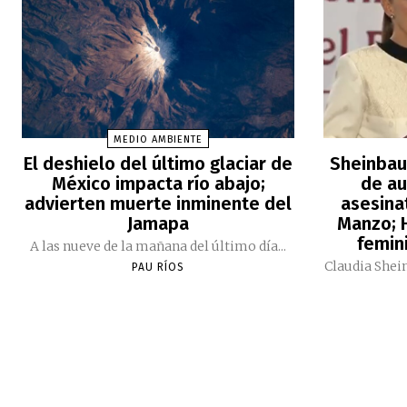
MEDIO AMBIENTE
El deshielo del último glaciar de
Sheinbau
México impacta río abajo;
de au
advierten muerte inminente del
asesina
Jamapa
Manzo; H
femini
A las nueve de la mañana del último día...
Claudia Shei
PAU RÍOS