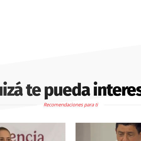
izá te pueda intere
Recomendaciones para ti