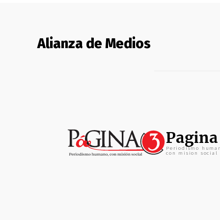
Alianza de Medios
Pagina
Periodismo huma
con mision social