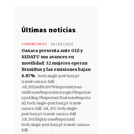
Últimas noticias
COMUNICADOS
06/08/2026
Oaxaca presenta ante GIZ y
SEDATU sus avances en
movilidad: 32 mujeres operan
BinniBus y las emisiones bajan
6.87%
body.single-post:has(.p3-
transit-oaxaca-full)
.tdi_89{width:100%!important;max-
width:none!important;margin:0!importan
t;padding:0!important;float:none!importa
nt} body.single-post:has(.p3-transit-
oaxaca-full) .tdi_105, body.single-
post:has(.p3-transit-oaxaca-full)
.tdi_90{display:none!important}
body.single-post:has(.p3-transit-oaxaca-
full)