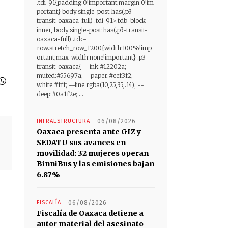
.tdi_91{padding:0!important;margin:0!im
portant} body.single-post:has(.p3-
transit-oaxaca-full) .tdi_91>.tdb-block-
inner, body.single-post:has(.p3-transit-
oaxaca-full) .tdc-
row.stretch_row_1200{width:100%!imp
ortant;max-width:none!important} .p3-
transit-oaxaca{ --ink:#12202a; --
muted:#55697a; --paper:#eef3f2; --
white:#fff; --line:rgba(10,25,35,.14); --
deep:#0a1f2e; ...
INFRAESTRUCTURA
06/08/2026
Oaxaca presenta ante GIZ y
SEDATU sus avances en
movilidad: 32 mujeres operan
BinniBus y las emisiones bajan
6.87%
FISCALÍA
06/08/2026
Fiscalía de Oaxaca detiene a
autor material del asesinato