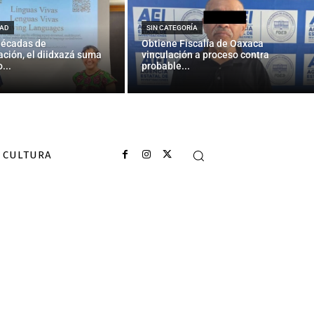
papa Francisco
AD
SIN CATEGORÍA
décadas de
Obtiene Fiscalía de Oaxaca
ción, el diidxazá suma
vinculación a proceso contra
...
probable...
CULTURA