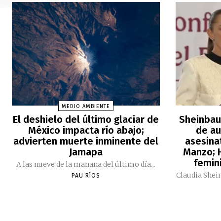
MEDIO AMBIENTE
El deshielo del último glaciar de
Sheinbau
México impacta río abajo;
de au
advierten muerte inminente del
asesina
Jamapa
Manzo; H
femini
A las nueve de la mañana del último día...
Claudia Shei
PAU RÍOS