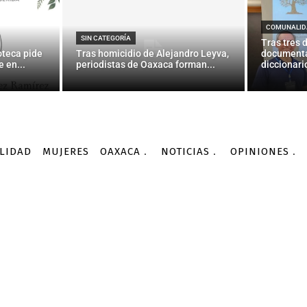
uerpo herido», dice el 
— La Jornada
COMUNALID
SIN CATEGORÍA
Tras tres 
oteca pide
Tras homicidio de Alejandro Leyva,
documenta
 en...
periodistas de Oaxaca forman...
diccionario
-
Por
AGENCIA INFORMATIVA CONACYT
21/02/2016
LIDAD
MUJERES
OAXACA
NOTICIAS
OPINIONES