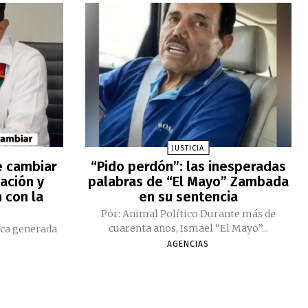
JUSTICIA
e cambiar
“Pido perdón”: las inesperadas
ación y
palabras de “El Mayo” Zambada
 con la
en su sentencia
Por: Animal Político Durante más de
cuarenta años, Ismael “El Mayo”...
ica generada
AGENCIAS