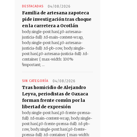
DESTACADAS
04/08/2026
Familia de artesana zapoteca
pide investigación tras choque
en la carretera a Ocotlán
body.single-post:has(.p3-artesana-
justicia-full) .td-main-content-wrap,
body.single-post:has(.p3-artesana-
justicia-full) .td-pb-row, body.single-
post:has(.p3-artesana-justicia-full) .td-
container { max-width: 100%
!important; ...
SIN CATEGORÍA
04/08/2026
Tras homicidio de Alejandro
Leyva, periodistas de Oaxaca
forman frente común por la
libertad de expresión
body.single-post:has(.p3-frente-prensa-
full) .td-main-content-wrap, body.single-
post:has(.p3-frente-prensa-full) .td-pb-
row, body.single-post:has(.p3-frente-
prensa-full) .td-container { max-width: