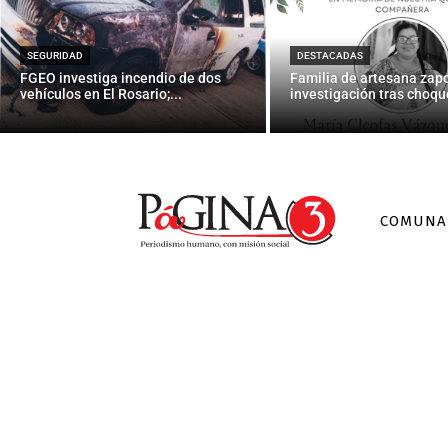
México, «un c
SEGURIDAD
DESTACADAS
FGEO investiga incendio de dos
Familia de artesana zap
vehículos en El Rosario;...
investigación tras choque
COMUNA