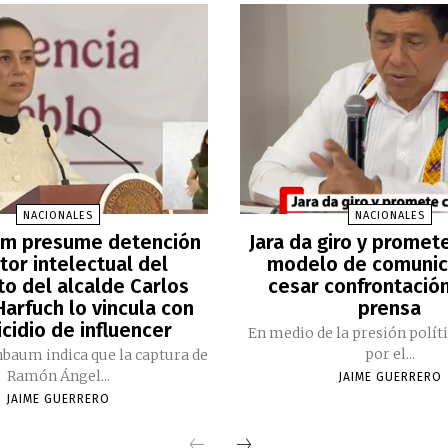
NACIONALES
NACIONALES
m presume detención
Jara da giro y promet
tor intelectual del
modelo de comunic
to del alcalde Carlos
cesar confrontación
arfuch lo vincula con
prensa
cidio de influencer
En medio de la presión polít
por el...
nbaum indica que la captura de
Ramón Ángel...
JAIME GUERRERO
JAIME GUERRERO