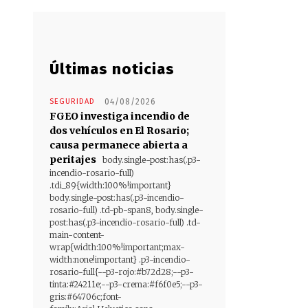
Últimas noticias
SEGURIDAD
04/08/2026
FGEO investiga incendio de
dos vehículos en El Rosario;
causa permanece abierta a
peritajes
body.single-post:has(.p3-
incendio-rosario-full)
.tdi_89{width:100%!important}
body.single-post:has(.p3-incendio-
rosario-full) .td-pb-span8, body.single-
post:has(.p3-incendio-rosario-full) .td-
main-content-
wrap{width:100%!important;max-
width:none!important} .p3-incendio-
rosario-full{--p3-rojo:#b72d28;--p3-
tinta:#24211e;--p3-crema:#f6f0e5;--p3-
gris:#64706c;font-