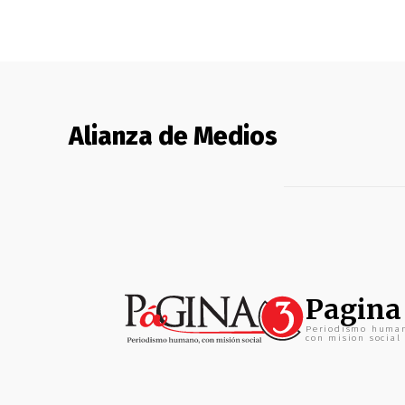
Alianza de Medios
Pagina
Periodismo huma
con mision social