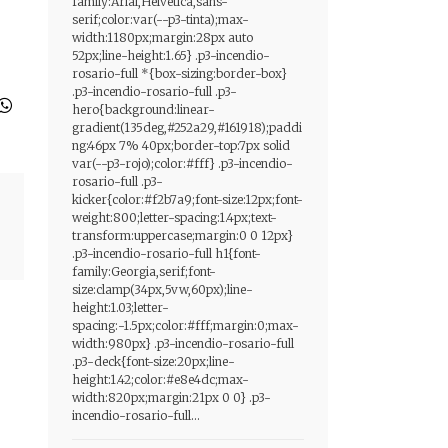
family:Arial,Helvetica,sans-
serif;color:var(--p3-tinta);max-
width:1180px;margin:28px auto
52px;line-height:1.65} .p3-incendio-
rosario-full *{box-sizing:border-box}
.p3-incendio-rosario-full .p3-
hero{background:linear-
gradient(135deg,#252a29,#161918);paddi
ng:46px 7% 40px;border-top:7px solid
var(--p3-rojo);color:#fff} .p3-incendio-
rosario-full .p3-
kicker{color:#f2b7a9;font-size:12px;font-
weight:800;letter-spacing:1.4px;text-
transform:uppercase;margin:0 0 12px}
.p3-incendio-rosario-full h1{font-
family:Georgia,serif;font-
size:clamp(34px,5vw,60px);line-
height:1.03;letter-
spacing:-1.5px;color:#fff;margin:0;max-
width:980px} .p3-incendio-rosario-full
.p3-deck{font-size:20px;line-
height:1.42;color:#e8e4dc;max-
width:820px;margin:21px 0 0} .p3-
incendio-rosario-full...