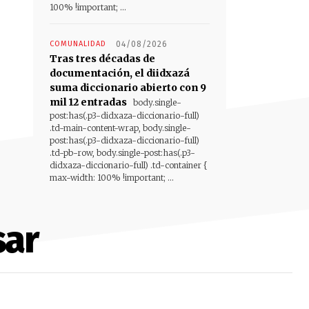
100% !important; ...
COMUNALIDAD
04/08/2026
Tras tres décadas de
documentación, el diidxazá
suma diccionario abierto con 9
mil 12 entradas
body.single-
post:has(.p3-didxaza-diccionario-full)
.td-main-content-wrap, body.single-
post:has(.p3-didxaza-diccionario-full)
.td-pb-row, body.single-post:has(.p3-
didxaza-diccionario-full) .td-container {
max-width: 100% !important; ...
sar