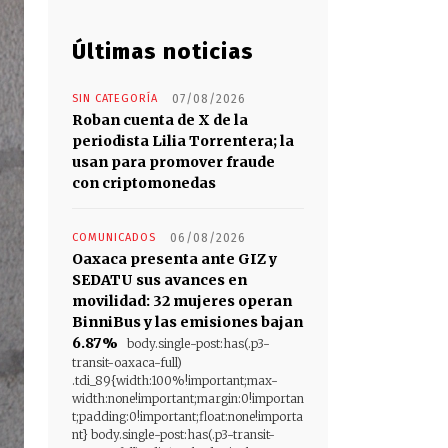
Últimas noticias
SIN CATEGORÍA
07/08/2026
Roban cuenta de X de la
periodista Lilia Torrentera; la
usan para promover fraude
con criptomonedas
COMUNICADOS
06/08/2026
Oaxaca presenta ante GIZ y
SEDATU sus avances en
movilidad: 32 mujeres operan
BinniBus y las emisiones bajan
6.87%
body.single-post:has(.p3-
transit-oaxaca-full)
.tdi_89{width:100%!important;max-
width:none!important;margin:0!importan
t;padding:0!important;float:none!importa
nt} body.single-post:has(.p3-transit-