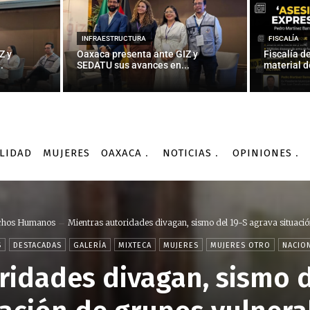
INFRAESTRUCTURA
FISCALÍA
Z y
Oaxaca presenta ante GIZ y
Fiscalía d
.
SEDATU sus avances en...
material d
LIDAD
MUJERES
OAXACA
NOTICIAS
OPINIONES
chos Humanos
Mientras autoridades divagan, sismo del 19-S agrava situación
S
DESTACADAS
GALERÍA
MIXTECA
MUJERES
MUJERES OTRO
NACIO
ridades divagan, sismo d