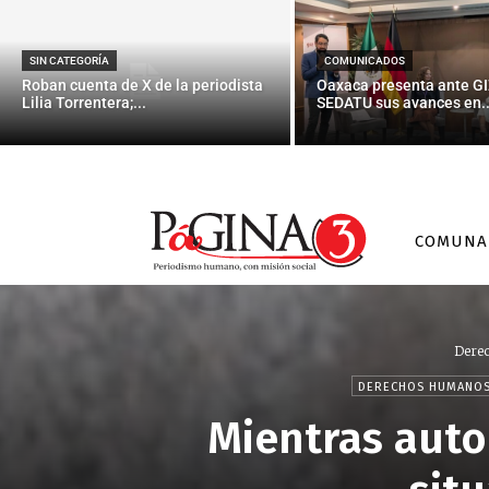
SIN CATEGORÍA
COMUNICADOS
Roban cuenta de X de la periodista
Oaxaca presenta ante GI
Lilia Torrentera;...
SEDATU sus avances en..
COMUNA
Dere
DERECHOS HUMANO
Mientras auto