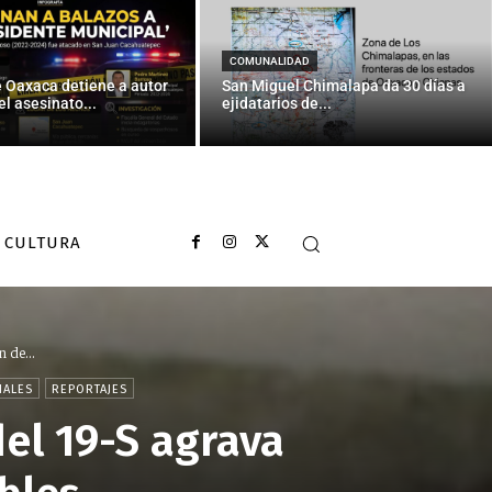
COMUNALIDAD
e Oaxaca detiene a autor
San Miguel Chimalapa da 30 días a
el asesinato...
ejidatarios de...
CULTURA
 de...
NALES
REPORTAJES
el 19-S agrava