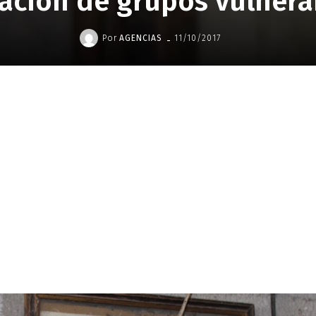
uación de grupos vulnera
-
Por
AGENCIAS
11/10/2017