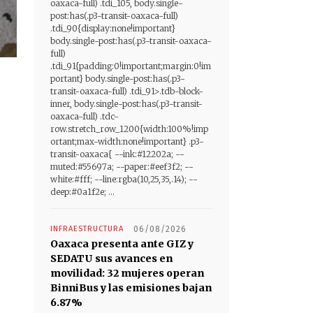
oaxaca-full) .tdi_105, body.single-
post:has(.p3-transit-oaxaca-full)
.tdi_90{display:none!important}
body.single-post:has(.p3-transit-oaxaca-
full)
.tdi_91{padding:0!important;margin:0!im
portant} body.single-post:has(.p3-
transit-oaxaca-full) .tdi_91>.tdb-block-
inner, body.single-post:has(.p3-transit-
oaxaca-full) .tdc-
row.stretch_row_1200{width:100%!imp
ortant;max-width:none!important} .p3-
transit-oaxaca{ --ink:#12202a; --
muted:#55697a; --paper:#eef3f2; --
white:#fff; --line:rgba(10,25,35,.14); --
deep:#0a1f2e; ...
INFRAESTRUCTURA
06/08/2026
Oaxaca presenta ante GIZ y
SEDATU sus avances en
movilidad: 32 mujeres operan
BinniBus y las emisiones bajan
6.87%