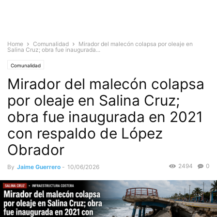
Home
Comunalidad
Mirador del malecón colapsa por oleaje en
Salina Cruz; obra fue inaugurada...
Comunalidad
Mirador del malecón colapsa
por oleaje en Salina Cruz;
obra fue inaugurada en 2021
con respaldo de López
Obrador
2494
0
By
Jaime Guerrero
-
10/06/2026