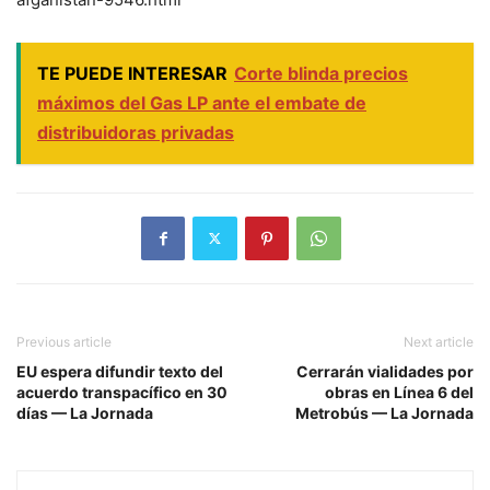
TE PUEDE INTERESAR
Corte blinda precios
máximos del Gas LP ante el embate de
distribuidoras privadas
Previous article
Next article
EU espera difundir texto del
Cerrarán vialidades por
acuerdo transpacífico en 30
obras en Línea 6 del
días — La Jornada
Metrobús — La Jornada