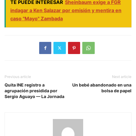
TE PUEDE INTERESAR
Sheinbaum exige a FGR
indagar a Ken Salazar por omisión y mentira en
caso "Mayo" Zambada
Previous article
Next article
Quita INE registro a
Un bebé abandonado en una
agrupación presidida por
bolsa de papel
Sergio Aguayo — La Jornada