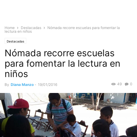
Home
Destacadas
Nómada recorre escuelas para fomentar la
lectura en niños
Destacadas
Nómada recorre escuelas
para fomentar la lectura en
niños
49
0
By
Diana Manzo
-
19/01/2016