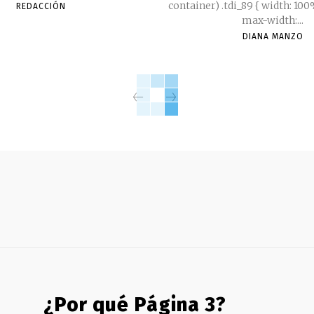
container) .tdi_89 { width: 10
REDACCIÓN
max-width:...
DIANA MANZO