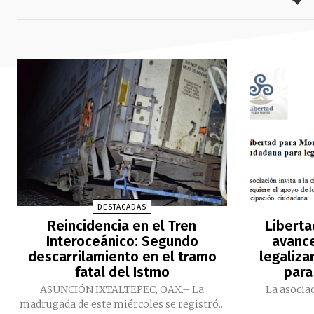
DESTACADAS
Reincidencia en el Tren
Liberta
Interoceánico: Segundo
avance
descarrilamiento en el tramo
legaliza
fatal del Istmo
para
ASUNCIÓN IXTALTEPEC, OAX.– La
La asociac
madrugada de este miércoles se registró...