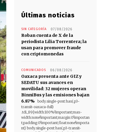
Últimas noticias
SIN CATEGORÍA
07/08/2026
Roban cuenta de X de la
periodista Lilia Torrentera; la
usan para promover fraude
con criptomonedas
COMUNICADOS
06/08/2026
Oaxaca presenta ante GIZ y
SEDATU sus avances en
movilidad: 32 mujeres operan
BinniBus y las emisiones bajan
6.87%
body.single-post:has(.p3-
transit-oaxaca-full)
.tdi_89{width:100%!important;max-
width:none!important;margin:0!importan
t;padding:0!important;float:none!importa
nt} body.single-post:has(.p3-transit-