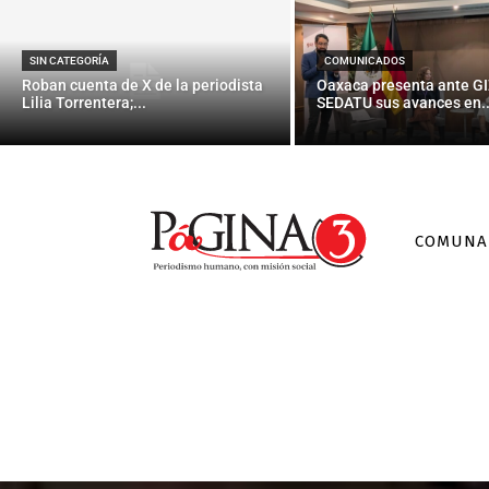
SIN CATEGORÍA
COMUNICADOS
Roban cuenta de X de la periodista
Oaxaca presenta ante GI
Lilia Torrentera;...
SEDATU sus avances en..
COMUNA