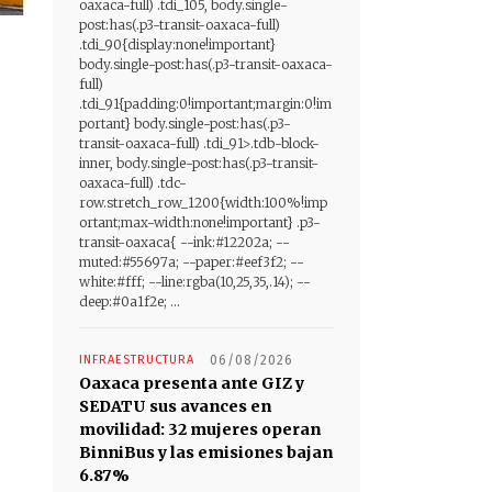
oaxaca-full) .tdi_105, body.single-
post:has(.p3-transit-oaxaca-full)
.tdi_90{display:none!important}
body.single-post:has(.p3-transit-oaxaca-
full)
.tdi_91{padding:0!important;margin:0!im
portant} body.single-post:has(.p3-
transit-oaxaca-full) .tdi_91>.tdb-block-
inner, body.single-post:has(.p3-transit-
oaxaca-full) .tdc-
row.stretch_row_1200{width:100%!imp
ortant;max-width:none!important} .p3-
transit-oaxaca{ --ink:#12202a; --
muted:#55697a; --paper:#eef3f2; --
white:#fff; --line:rgba(10,25,35,.14); --
deep:#0a1f2e; ...
INFRAESTRUCTURA
06/08/2026
Oaxaca presenta ante GIZ y
SEDATU sus avances en
movilidad: 32 mujeres operan
BinniBus y las emisiones bajan
6.87%