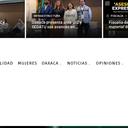
INFRAESTRUCTURA
FISCALÍA
Z y
Oaxaca presenta ante GIZ y
Fiscalía d
.
SEDATU sus avances en...
material d
LIDAD
MUJERES
OAXACA
NOTICIAS
OPINIONES