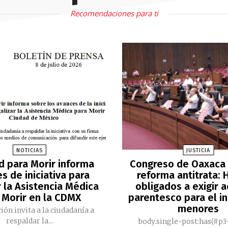
Recomendaciones para ti
NOTICIAS
JUSTICIA
d para Morir informa
Congreso de Oaxaca
s de iniciativa para
reforma antitrata: 
r la Asistencia Médica
obligados a exigir 
 Morir en la CDMX
parentesco para el i
menores
ión invita a la ciudadanía a
respaldar la...
body.single-post:has(#p3