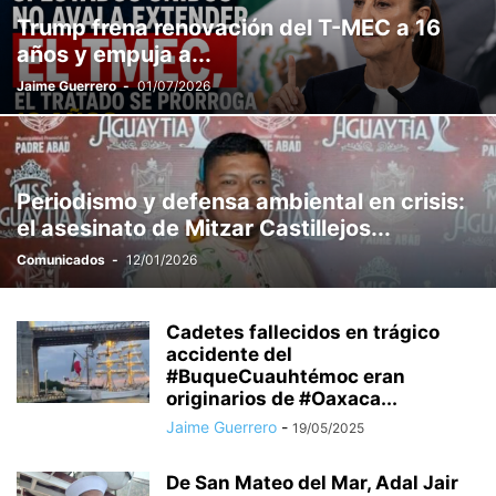
Trump frena renovación del T-MEC a 16
años y empuja a...
Jaime Guerrero
-
01/07/2026
Periodismo y defensa ambiental en crisis:
el asesinato de Mitzar Castillejos...
Comunicados
-
12/01/2026
Cadetes fallecidos en trágico
accidente del
#BuqueCuauhtémoc eran
originarios de #Oaxaca...
Jaime Guerrero
-
19/05/2025
De San Mateo del Mar, Adal Jair