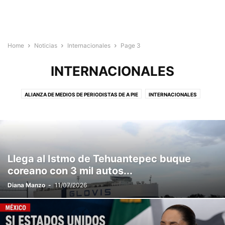
Home
Noticias
Internacionales
Page 3
INTERNACIONALES
ALIANZA DE MEDIOS DE PERIODISTAS DE A PIE
INTERNACIONALES
MEDIOS ALIADOS DE OAXACA
NACIONALES
REPORTAJES
Llega al Istmo de Tehuantepec buque
coreano con 3 mil autos...
Diana Manzo
-
11/07/2026