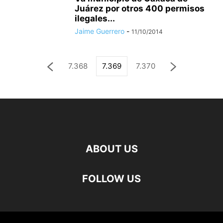
Juárez por otros 400 permisos
ilegales...
Jaime Guerrero
-
11/10/2014
7.368
7.369
7.370
ABOUT US
FOLLOW US