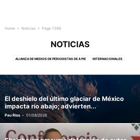
Home
Noticias
Page 7369
NOTICIAS
ALIANZA DE MEDIOS DE PERIODISTAS DE A PIE
INTERNACIONALES
MEDIOS ALIADOS DE OAXACA
NACIONALES
REPORTAJES
El deshielo del último glaciar de México
impacta río abajo; advierten...
Pau Ríos
-
01/08/2026