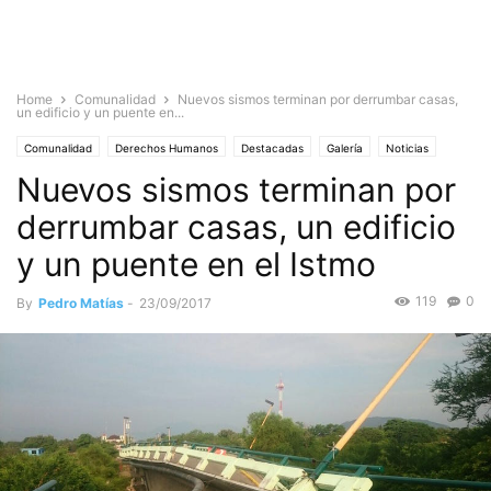
Home
Comunalidad
Nuevos sismos terminan por derrumbar casas,
un edificio y un puente en...
Comunalidad
Derechos Humanos
Destacadas
Galería
Noticias
Nuevos sismos terminan por
derrumbar casas, un edificio
y un puente en el Istmo
119
0
By
Pedro Matías
-
23/09/2017