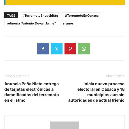
TAGS
#TerremotoEnJuchitán
#TerremotoEnOaxaca
refinería “Antonio Dovali Jaime”
sismos
Previous article
Next article
Anuncia Peña Nieto entrega
Inicia nuevo proceso
de tarjetas electrónicas a
electoral en Oaxaca y 18
damnificados del terremoto
municipios aun sin
en el Istmo
autoridades de actual trienio