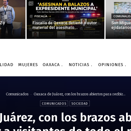
FISCALÍA
COMUNALID
Z y
Fiscalía de Oaxaca detiene a autor
San Migue
.
material del asesinato...
ejidatarios
LIDAD
MUJERES
OAXACA
NOTICIAS
OPINIONES
Comunicados
Oaxaca de Juárez, con los brazos abiertos para recibir...
COMUNICADOS
SOCIEDAD
Juárez, con los brazos ab