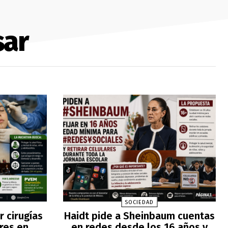
sar
SOCIEDAD
 cirugías
Haidt pide a Sheinbaum cuentas
res en
en redes desde los 16 años y