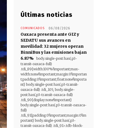
Últimas noticias
COMUNICADOS
06/08/2026
Oaxaca presenta ante GIZ y
SEDATU sus avances en
movilidad: 32 mujeres operan
BinniBus y las emisiones bajan
6.87%
body.single-post:has(.p3-
transit-oaxaca-full)
.tdi_89{width:100%!important;max-
width:none!important;margin:0!importan
t;padding:0!important;float:none!importa
nt} body.single-post:has(.p3-transit-
oaxaca-full) .tdi_105, body.single-
post:has(.p3-transit-oaxaca-full)
.tdi_90{display:none!important}
body.single-post:has(.p3-transit-oaxaca-
full)
.tdi_91{padding:0!important;margin:0!im
portant} body.single-post:has(.p3-
transit-oaxaca-full) .tdi_91>.tdb-block-