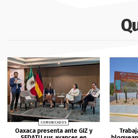
Qu
COMUNICADOS
Oaxaca presenta ante GIZ y
Trabaj
SEDATU sus avances en
bloquean 