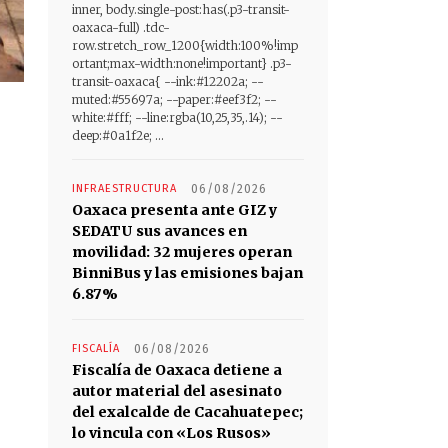
inner, body.single-post:has(.p3-transit-
oaxaca-full) .tdc-
row.stretch_row_1200{width:100%!imp
ortant;max-width:none!important} .p3-
transit-oaxaca{ --ink:#12202a; --
muted:#55697a; --paper:#eef3f2; --
white:#fff; --line:rgba(10,25,35,.14); --
deep:#0a1f2e; ...
INFRAESTRUCTURA
06/08/2026
Oaxaca presenta ante GIZ y
SEDATU sus avances en
movilidad: 32 mujeres operan
BinniBus y las emisiones bajan
6.87%
FISCALÍA
06/08/2026
Fiscalía de Oaxaca detiene a
autor material del asesinato
del exalcalde de Cacahuatepec;
lo vincula con «Los Rusos»