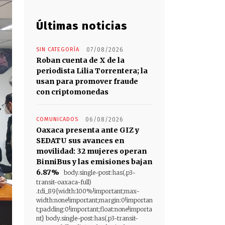
Últimas noticias
SIN CATEGORÍA
07/08/2026
Roban cuenta de X de la
periodista Lilia Torrentera; la
usan para promover fraude
con criptomonedas
COMUNICADOS
06/08/2026
Oaxaca presenta ante GIZ y
SEDATU sus avances en
movilidad: 32 mujeres operan
BinniBus y las emisiones bajan
6.87%
body.single-post:has(.p3-
transit-oaxaca-full)
.tdi_89{width:100%!important;max-
width:none!important;margin:0!importan
t;padding:0!important;float:none!importa
nt} body.single-post:has(.p3-transit-