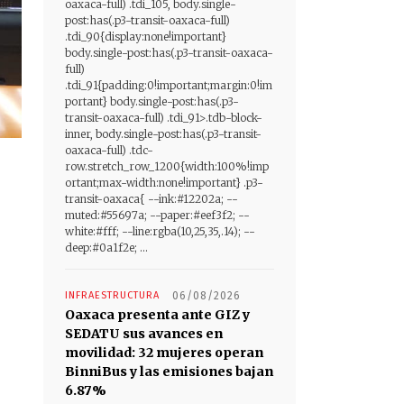
oaxaca-full) .tdi_105, body.single-
post:has(.p3-transit-oaxaca-full)
.tdi_90{display:none!important}
body.single-post:has(.p3-transit-oaxaca-
full)
.tdi_91{padding:0!important;margin:0!im
portant} body.single-post:has(.p3-
transit-oaxaca-full) .tdi_91>.tdb-block-
inner, body.single-post:has(.p3-transit-
oaxaca-full) .tdc-
row.stretch_row_1200{width:100%!imp
ortant;max-width:none!important} .p3-
transit-oaxaca{ --ink:#12202a; --
muted:#55697a; --paper:#eef3f2; --
white:#fff; --line:rgba(10,25,35,.14); --
deep:#0a1f2e; ...
INFRAESTRUCTURA
06/08/2026
Oaxaca presenta ante GIZ y
SEDATU sus avances en
movilidad: 32 mujeres operan
BinniBus y las emisiones bajan
6.87%