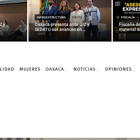
INFRAESTRUCTURA
FISCALÍA
Z y
Oaxaca presenta ante GIZ y
Fiscalía d
.
SEDATU sus avances en...
material d
LIDAD
MUJERES
OAXACA
NOTICIAS
OPINIONES