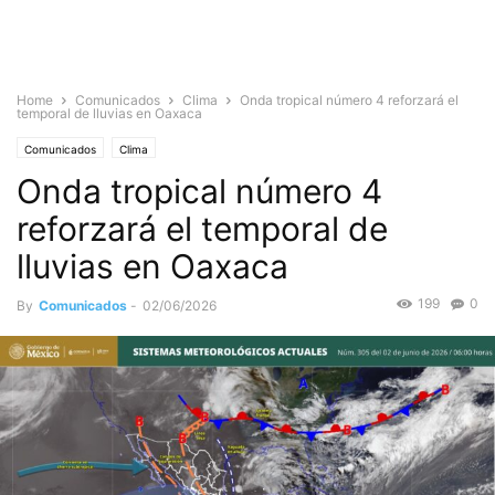
Home
Comunicados
Clima
Onda tropical número 4 reforzará el
temporal de lluvias en Oaxaca
Comunicados
Clima
Onda tropical número 4
reforzará el temporal de
lluvias en Oaxaca
199
0
By
Comunicados
-
02/06/2026