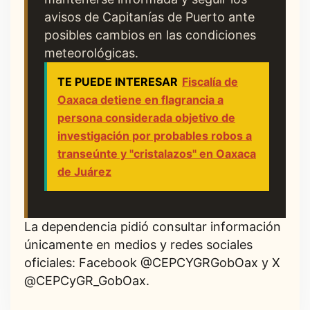
avisos de Capitanías de Puerto ante
posibles cambios en las condiciones
meteorológicas.
TE PUEDE INTERESAR
Fiscalía de
Oaxaca detiene en flagrancia a
persona considerada objetivo de
investigación por probables robos a
transeúnte y "cristalazos" en Oaxaca
de Juárez
La dependencia pidió consultar información
únicamente en medios y redes sociales
oficiales: Facebook @CEPCYGRGobOax y X
@CEPCyGR_GobOax.